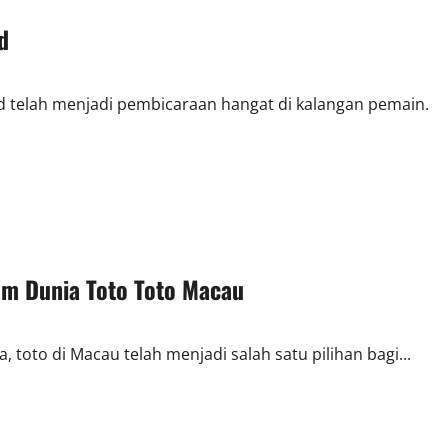
d
d telah menjadi pembicaraan hangat di kalangan pemain.
am Dunia Toto Toto Macau
 toto di Macau telah menjadi salah satu pilihan bagi...