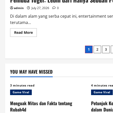
Menang
Hari
Ini?
admin
July 27, 2026
0
Di dalam alam yang serba cepat ini, entertainment se
terutama...
Read
Read More
more
about
Pemuda
Togel:
Posts
1
2
3
Lebih
dari
Hanya
paginati
Sebuah
Permainan
YOU MAY HAVE MISSED
3 minutes read
4 minutes re
Game Viral
Game Viral
Menguak Mitos dan Fakta tentang
Petunjuk K
Rubah4d
dalam Duni