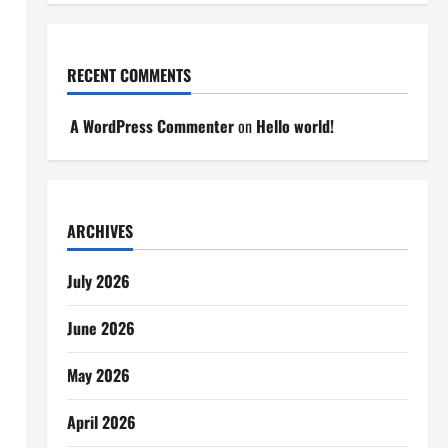
RECENT COMMENTS
A WordPress Commenter
on
Hello world!
ARCHIVES
July 2026
June 2026
May 2026
April 2026