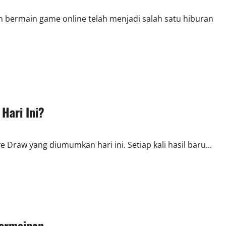
 bermain game online telah menjadi salah satu hiburan
Hari Ini?
Draw yang diumumkan hari ini. Setiap kali hasil baru...
Permainan