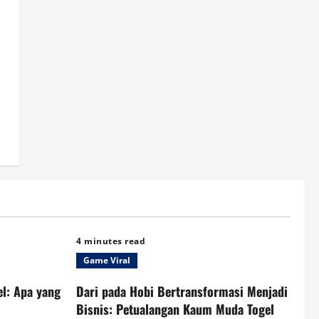
4 minutes read
Game Viral
el: Apa yang
Dari pada Hobi Bertransformasi Menjadi
Bisnis: Petualangan Kaum Muda Togel