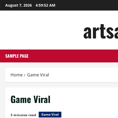
Skip
August 7, 2026
4:59:53 AM
to
content
arts
SAMPLE PAGE
Home
Game Viral
Game Viral
Game Viral
3 minutes read