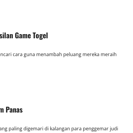
silan Game Togel
mencari cara guna menambah peluang mereka meraih
im Panas
ang paling digemari di kalangan para penggemar judi