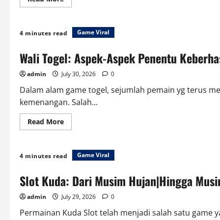
more
about
Dari
pada
Hobi
Game Viral
4 minutes read
Bertransformasi
Menjadi
Bisnis:
Wali Togel: Aspek-Aspek Penentu Keberha
Petualangan
Kaum
Muda
admin
July 30, 2026
0
Togel
Dalam alam game togel, sejumlah pemain yg terus 
kemenangan. Salah...
Read
Read More
more
about
Wali
Togel:
Aspek-
Game Viral
4 minutes read
Aspek
Penentu
Keberhasilan
Slot Kuda: Dari Musim Hujan|Hingga Mus
Game
Togel
admin
July 29, 2026
0
Permainan Kuda Slot telah menjadi salah satu game y