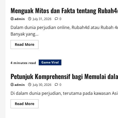
Menguak Mitos dan Fakta tentang Rubah4
admin
July 31, 2026
0
Dalam dunia perjudian online, Rubah4d atau Rubah 4
Banyak yang...
Read
Read More
more
about
Menguak
Mitos
dan
Game Viral
4 minutes read
Fakta
tentang
Rubah4d
Petunjuk Komprehensif bagi Memulai dal
admin
July 30, 2026
0
Di dalam dunia perjudian, terutama pada kawasan Asia,
Read
Read More
more
about
Petunjuk