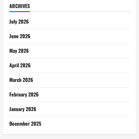
ARCHIVES
July 2026
June 2026
May 2026
April 2026
March 2026
February 2026
January 2026
December 2025