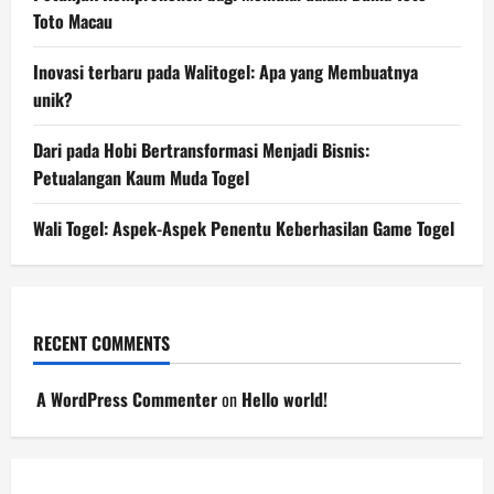
Toto Macau
Inovasi terbaru pada Walitogel: Apa yang Membuatnya
unik?
Dari pada Hobi Bertransformasi Menjadi Bisnis:
Petualangan Kaum Muda Togel
Wali Togel: Aspek-Aspek Penentu Keberhasilan Game Togel
RECENT COMMENTS
A WordPress Commenter
on
Hello world!