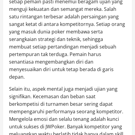
setiap pemain pasti menemui beragam ujian yang
menguji kekuatan dan semangat mereka. Salah
satu rintangan terbesar adalah persaingan yang
sangat ketat di antara kompetitornya. Setiap orang
yang masuk dunia poker membawa serta
serangkaian strategi dan teknik, sehingga
membuat setiap pertandingan menjadi sebuah
pertempuran tak terduga. Pemain harus
senantiasa mengembangkan diri dan
menyesuaikan diri untuk tetap berada di garis
depan.
Selain itu, aspek mental juga menjadi ujian yang
signifikan. Kecemasan dan beban saat
berkompetisi di turnamen besar sering dapat
mempengaruhi performanya seorang kompetitor.
Mengelola emosi dan selalu tenang adalah kunci
untuk sukses di JWPoker. Banyak kompetitor yang
meluangkan waktu berlatih tidak hanya dalam skill