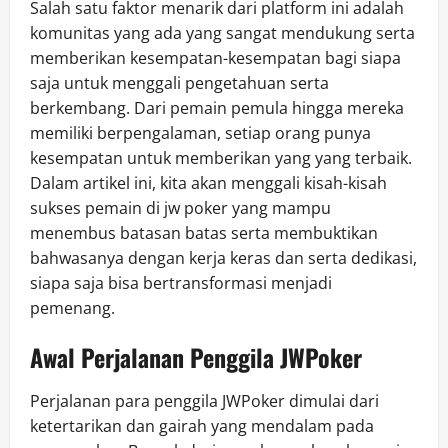
Salah satu faktor menarik dari platform ini adalah
komunitas yang ada yang sangat mendukung serta
memberikan kesempatan-kesempatan bagi siapa
saja untuk menggali pengetahuan serta
berkembang. Dari pemain pemula hingga mereka
memiliki berpengalaman, setiap orang punya
kesempatan untuk memberikan yang yang terbaik.
Dalam artikel ini, kita akan menggali kisah-kisah
sukses pemain di jw poker yang mampu
menembus batasan batas serta membuktikan
bahwasanya dengan kerja keras dan serta dedikasi,
siapa saja bisa bertransformasi menjadi
pemenang.
Awal Perjalanan Penggila JWPoker
Perjalanan para penggila JWPoker dimulai dari
ketertarikan dan gairah yang mendalam pada