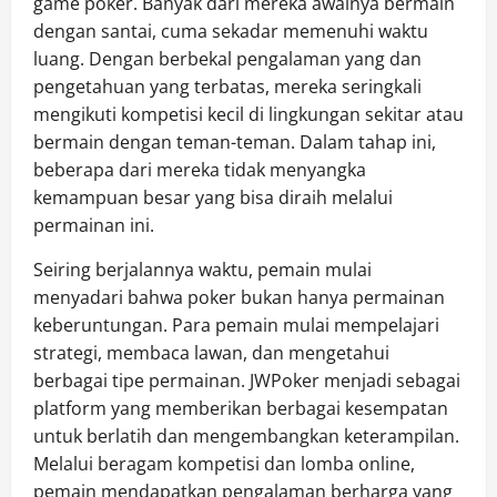
game poker. Banyak dari mereka awalnya bermain
dengan santai, cuma sekadar memenuhi waktu
luang. Dengan berbekal pengalaman yang dan
pengetahuan yang terbatas, mereka seringkali
mengikuti kompetisi kecil di lingkungan sekitar atau
bermain dengan teman-teman. Dalam tahap ini,
beberapa dari mereka tidak menyangka
kemampuan besar yang bisa diraih melalui
permainan ini.
Seiring berjalannya waktu, pemain mulai
menyadari bahwa poker bukan hanya permainan
keberuntungan. Para pemain mulai mempelajari
strategi, membaca lawan, dan mengetahui
berbagai tipe permainan. JWPoker menjadi sebagai
platform yang memberikan berbagai kesempatan
untuk berlatih dan mengembangkan keterampilan.
Melalui beragam kompetisi dan lomba online,
pemain mendapatkan pengalaman berharga yang