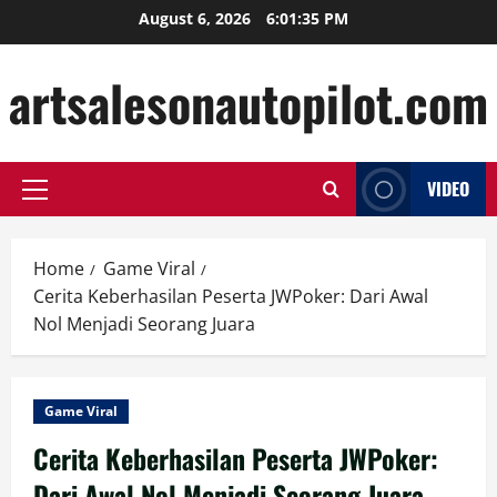
Skip
August 6, 2026
6:01:35 PM
to
content
artsalesonautopilot.com
VIDEO
Primary
Menu
Home
Game Viral
Cerita Keberhasilan Peserta JWPoker: Dari Awal
Nol Menjadi Seorang Juara
Game Viral
Cerita Keberhasilan Peserta JWPoker:
Dari Awal Nol Menjadi Seorang Juara