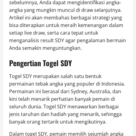
sebelumnya, Anda dapat mengidentifikasi angka-
angka yang mungkin muncul di draw selanjutnya.
Artikel ini akan membahas berbagai strategi yang
bisa diterapkan untuk meraih kemenangan dalam
setiap live draw, serta cara tepat untuk
menganalisis result SDY agar pengalaman bermain
Anda semakin menguntungkan.
Pengertian Togel SDY
Togel SDY merupakan salah satu bentuk
permainan tebak angka yang populer di Indonesia.
Permainan ini berasal dari Sydney, Australia, dan
kini telah menarik perhatian banyak pemain di
seluruh dunia. Togel SDY menawarkan berbagai
jenis taruhan dan hadiah yang menarik, sehingga
banyak orang tertarik untuk mengikutinya.
Dalam togel SDY, pemain memilih sejumlah angka