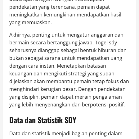
pendekatan yang terencana, pemain dapat
meningkatkan kemungkinan mendapatkan hasil
yang memuaskan.
Akhirnya, penting untuk mengatur anggaran dan
bermain secara bertanggung jawab. Togel sdy
seharusnya dianggap sebagai bentuk hiburan dan
bukan sebagai sarana untuk mendapatkan uang
dengan cara instan. Menetapkan batasan
keuangan dan mengikuti strategi yang sudah
dijelaskan akan membantu pemain tetap fokus dan
menghindari kerugian besar. Dengan pendekatan
yang disiplin, pemain dapat meraih pengalaman
yang lebih menyenangkan dan berpotensi positif.
Data dan Statistik SDY
Data dan statistik menjadi bagian penting dalam