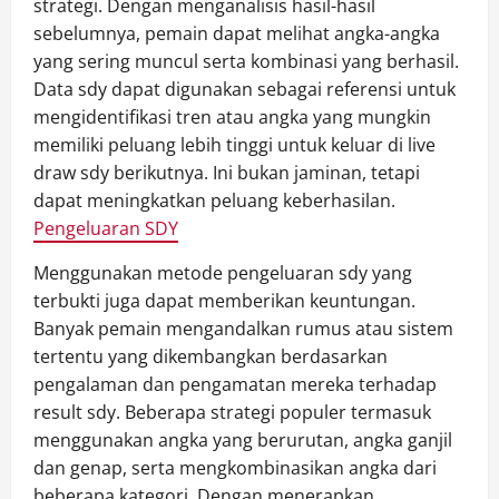
strategi. Dengan menganalisis hasil-hasil
sebelumnya, pemain dapat melihat angka-angka
yang sering muncul serta kombinasi yang berhasil.
Data sdy dapat digunakan sebagai referensi untuk
mengidentifikasi tren atau angka yang mungkin
memiliki peluang lebih tinggi untuk keluar di live
draw sdy berikutnya. Ini bukan jaminan, tetapi
dapat meningkatkan peluang keberhasilan.
Pengeluaran SDY
Menggunakan metode pengeluaran sdy yang
terbukti juga dapat memberikan keuntungan.
Banyak pemain mengandalkan rumus atau sistem
tertentu yang dikembangkan berdasarkan
pengalaman dan pengamatan mereka terhadap
result sdy. Beberapa strategi populer termasuk
menggunakan angka yang berurutan, angka ganjil
dan genap, serta mengkombinasikan angka dari
beberapa kategori. Dengan menerapkan