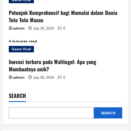
t
i
Petunjuk Komprehensif bagi Memulai dalam Dunia
Toto Toto Macau
o
admin
July 30, 2026
0
n
4 minutes read
Game Viral
Inovasi terbaru pada Walitogel: Apa yang
Membuatnya unik?
admin
July 30, 2026
0
SEARCH
SEARCH