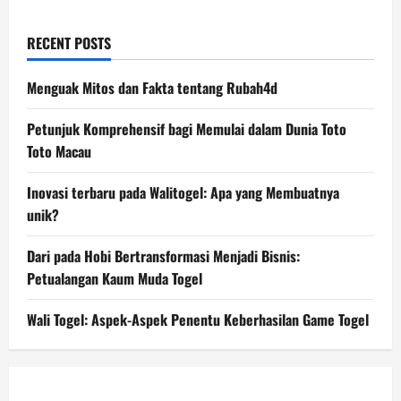
RECENT POSTS
Menguak Mitos dan Fakta tentang Rubah4d
Petunjuk Komprehensif bagi Memulai dalam Dunia Toto
Toto Macau
Inovasi terbaru pada Walitogel: Apa yang Membuatnya
unik?
Dari pada Hobi Bertransformasi Menjadi Bisnis:
Petualangan Kaum Muda Togel
Wali Togel: Aspek-Aspek Penentu Keberhasilan Game Togel