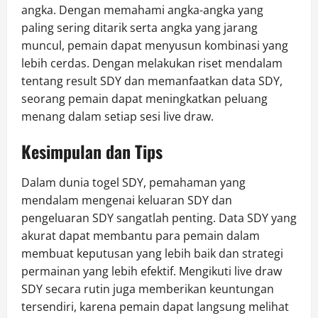
angka. Dengan memahami angka-angka yang
paling sering ditarik serta angka yang jarang
muncul, pemain dapat menyusun kombinasi yang
lebih cerdas. Dengan melakukan riset mendalam
tentang result SDY dan memanfaatkan data SDY,
seorang pemain dapat meningkatkan peluang
menang dalam setiap sesi live draw.
Kesimpulan dan Tips
Dalam dunia togel SDY, pemahaman yang
mendalam mengenai keluaran SDY dan
pengeluaran SDY sangatlah penting. Data SDY yang
akurat dapat membantu para pemain dalam
membuat keputusan yang lebih baik dan strategi
permainan yang lebih efektif. Mengikuti live draw
SDY secara rutin juga memberikan keuntungan
tersendiri, karena pemain dapat langsung melihat