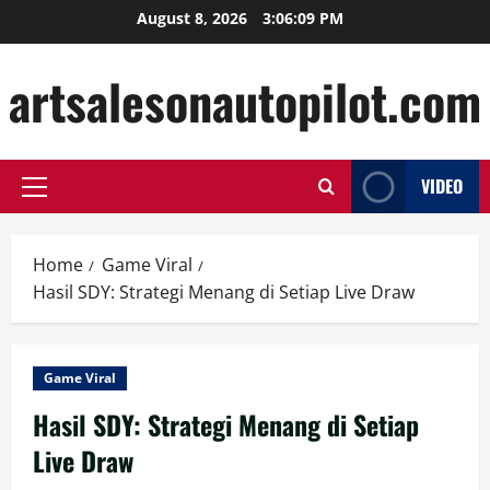
Skip
August 8, 2026
3:06:09 PM
to
content
artsalesonautopilot.com
VIDEO
Primary
Menu
Home
Game Viral
Hasil SDY: Strategi Menang di Setiap Live Draw
Game Viral
Hasil SDY: Strategi Menang di Setiap
Live Draw