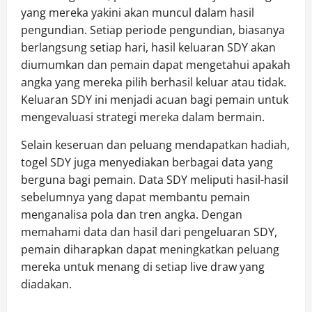
yang mereka yakini akan muncul dalam hasil
pengundian. Setiap periode pengundian, biasanya
berlangsung setiap hari, hasil keluaran SDY akan
diumumkan dan pemain dapat mengetahui apakah
angka yang mereka pilih berhasil keluar atau tidak.
Keluaran SDY ini menjadi acuan bagi pemain untuk
mengevaluasi strategi mereka dalam bermain.
Selain keseruan dan peluang mendapatkan hadiah,
togel SDY juga menyediakan berbagai data yang
berguna bagi pemain. Data SDY meliputi hasil-hasil
sebelumnya yang dapat membantu pemain
menganalisa pola dan tren angka. Dengan
memahami data dan hasil dari pengeluaran SDY,
pemain diharapkan dapat meningkatkan peluang
mereka untuk menang di setiap live draw yang
diadakan.