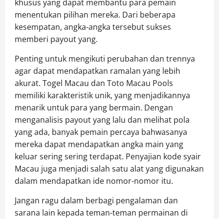
khusus yang dapat membantu para pemain
menentukan pilihan mereka. Dari beberapa
kesempatan, angka-angka tersebut sukses
memberi payout yang.
Penting untuk mengikuti perubahan dan trennya
agar dapat mendapatkan ramalan yang lebih
akurat. Togel Macau dan Toto Macau Pools
memiliki karakteristik unik, yang menjadikannya
menarik untuk para yang bermain. Dengan
menganalisis payout yang lalu dan melihat pola
yang ada, banyak pemain percaya bahwasanya
mereka dapat mendapatkan angka main yang
keluar sering sering terdapat. Penyajian kode syair
Macau juga menjadi salah satu alat yang digunakan
dalam mendapatkan ide nomor-nomor itu.
Jangan ragu dalam berbagi pengalaman dan
sarana lain kepada teman-teman permainan di