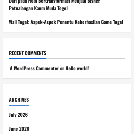
Dari pada Hobi Bertransformasi Menjadi Bisnis:
Petualangan Kaum Muda Togel
Wali Togel: Aspek-Aspek Penentu Keberhasilan Game Togel
RECENT COMMENTS
A WordPress Commenter
on
Hello world!
ARCHIVES
July 2026
June 2026