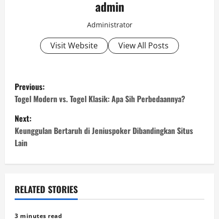
admin
Administrator
Visit Website
View All Posts
P
Previous:
o
Togel Modern vs. Togel Klasik: Apa Sih Perbedaannya?
Next:
s
Keunggulan Bertaruh di Jeniuspoker Dibandingkan Situs
t
Lain
n
a
RELATED STORIES
v
3 minutes read