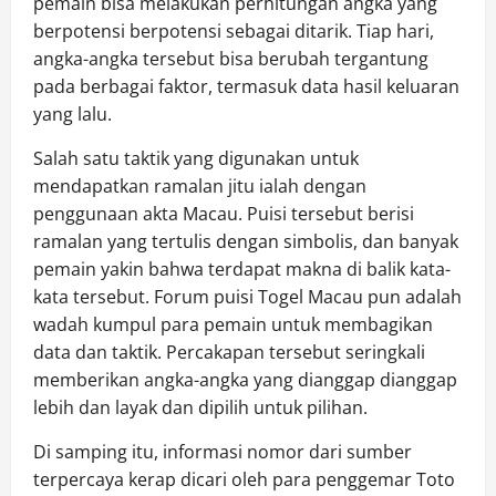
pemain bisa melakukan perhitungan angka yang
berpotensi berpotensi sebagai ditarik. Tiap hari,
angka-angka tersebut bisa berubah tergantung
pada berbagai faktor, termasuk data hasil keluaran
yang lalu.
Salah satu taktik yang digunakan untuk
mendapatkan ramalan jitu ialah dengan
penggunaan akta Macau. Puisi tersebut berisi
ramalan yang tertulis dengan simbolis, dan banyak
pemain yakin bahwa terdapat makna di balik kata-
kata tersebut. Forum puisi Togel Macau pun adalah
wadah kumpul para pemain untuk membagikan
data dan taktik. Percakapan tersebut seringkali
memberikan angka-angka yang dianggap dianggap
lebih dan layak dan dipilih untuk pilihan.
Di samping itu, informasi nomor dari sumber
terpercaya kerap dicari oleh para penggemar Toto