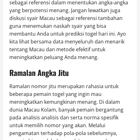
sebagai referensi dalam menentukan angka-angka
yang berpotensi menang. Jangan lewatkan juga
diskusi syair Macau sebagai referensi tambahan
guna menemukan naskah syair yang bisa
membantu Anda untuk prediksi togel hari ini. Ayo
kita lihat bersama data menyeluruh dan menarik
tentang Macau dan metode efektif untuk
meningkatkan peluang Anda menang.
Ramalan Angka Jitu
Ramalan nomor jitu merupakan rahasia untuk
beberapa pemain togel yang ingin mau
meningkatkan kemungkinan menang. Di dalam
dunia Macau Kolam, banyak pemain bergantung
pada analisis analisis dan serta norma spesifik
untuk memilih nomor yang akan. Melalui
pengamatan terhadap pola-pola sebelumnya,