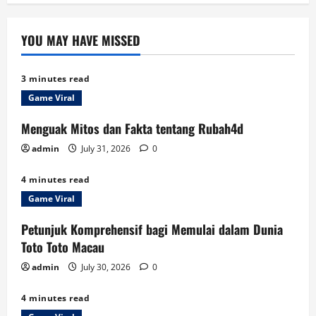
YOU MAY HAVE MISSED
3 minutes read
Game Viral
Menguak Mitos dan Fakta tentang Rubah4d
admin
July 31, 2026
0
4 minutes read
Game Viral
Petunjuk Komprehensif bagi Memulai dalam Dunia
Toto Toto Macau
admin
July 30, 2026
0
4 minutes read