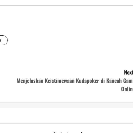
s
Next
Menjelaskan Keistimewaan Kudapoker di Kancah Gam
Onlin