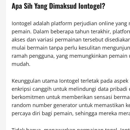
Apa Sih Yang Dimaksud Iontogel?
Iontogel adalah platform perjudian online yan
pemain. Dalam beberapa tahun terakhir, platfo
akses dan variasi permainan tersebut disedia
mulai bermain tanpa perlu kesulitan mengunjung
ramah pengguna, yang memungkinkan pemain u
mudah.
Keunggulan utama Iontogel terletak pada aspek
enkripsi canggih untuk melindungi data pribadi d
berkomitmen untuk memberikan sensasi bermain
random number generator untuk memastikan kea
percaya diri bagi pemain, sehingga mereka mer