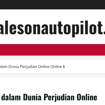
alesonautopilo
lam Dunia Perjudian Online Online $
 dalam Dunia Perjudian Online