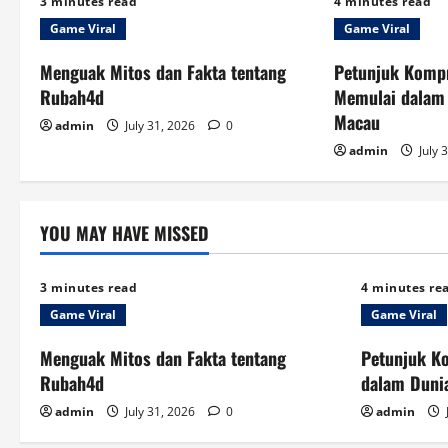
a
3 minutes read
4 minutes read
Game Viral
Game Viral
v
Menguak Mitos dan Fakta tentang
Petunjuk Kompr
i
Rubah4d
Memulai dalam 
Macau
g
admin
July 31, 2026
0
admin
July 
a
t
YOU MAY HAVE MISSED
i
3 minutes read
4 minutes re
o
Game Viral
Game Viral
n
Menguak Mitos dan Fakta tentang
Petunjuk K
Rubah4d
dalam Duni
admin
July 31, 2026
0
admin