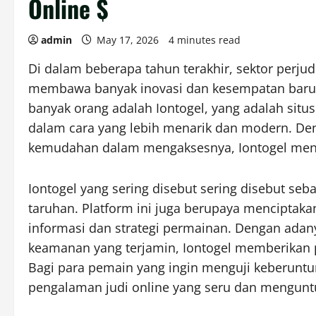
Online $
admin
May 17, 2026
4 minutes read
Di dalam beberapa tahun terakhir, sektor perju
membawa banyak inovasi dan kesempatan baru b
banyak orang adalah Iontogel, yang adalah sit
dalam cara yang lebih menarik dan modern. De
kemudahan dalam mengaksesnya, Iontogel menjad
Iontogel yang sering disebut sering disebut se
taruhan. Platform ini juga berupaya menciptak
informasi dan strategi permainan. Dengan ad
keamanan yang terjamin, Iontogel memberika
Bagi para pemain yang ingin menguji keberuntun
pengalaman judi online yang seru dan mengunt