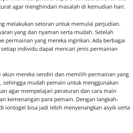
kurat agar menghindari masalah di kemudian hari.
ung melakukan setoran untuk memulai perjudian.
aran yang dan nyaman serta mudah. Setelah
pe permainan yang mereka inginkan. Ada berbagai
 setiap individu dapat mencari jenis permainan
ke akun mereka sendiri dan memilih permainan yang.
na, sehingga mudah pemain untuk menggunakan
an agar mempelajari peraturan dan cara main
an kemenangan para pemain. Dengan langkah-
 iontogel bisa jadi lebih menyenangkan asyik serta