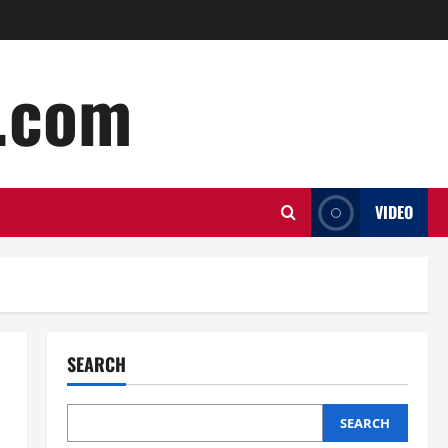
t.com
VIDEO
SEARCH
SEARCH