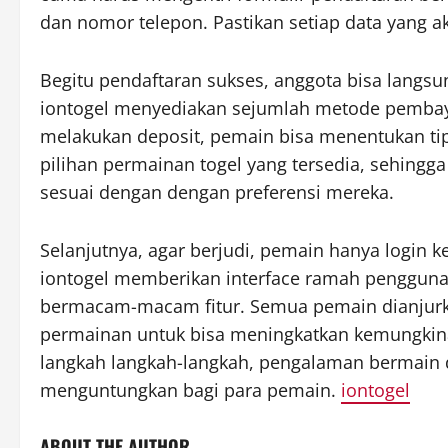
dan nomor telepon. Pastikan setiap data yang a
Begitu pendaftaran sukses, anggota bisa langs
iontogel menyediakan sejumlah metode pembay
melakukan deposit, pemain bisa menentukan ti
pilihan permainan togel yang tersedia, sehingga
sesuai dengan dengan preferensi mereka.
Selanjutnya, agar berjudi, pemain hanya login 
iontogel memberikan interface ramah penggu
bermacam-macam fitur. Semua pemain dianjurk
permainan untuk bisa meningkatkan kemungkin
langkah langkah-langkah, pengalaman bermain di
menguntungkan bagi para pemain.
iontogel
ABOUT THE AUTHOR