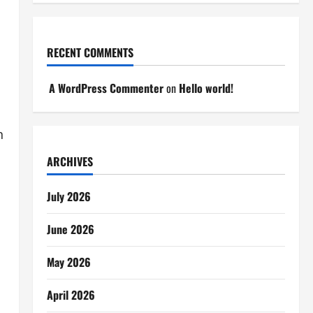
RECENT COMMENTS
A WordPress Commenter
on
Hello world!
n
ARCHIVES
July 2026
June 2026
May 2026
April 2026