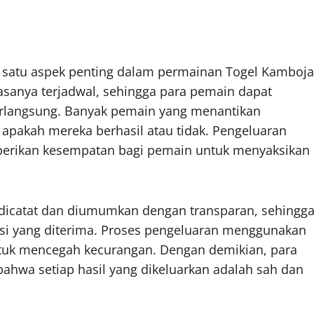
satu aspek penting dalam permainan Togel Kamboja
iasanya terjadwal, sehingga para pemain dapat
erlangsung. Banyak pemain yang menantikan
pakah mereka berhasil atau tidak. Pengeluaran
berikan kesempatan bagi pemain untuk menyaksikan
n dicatat dan diumumkan dengan transparan, sehingg
si yang diterima. Proses pengeluaran menggunakan
tuk mencegah kecurangan. Dengan demikian, para
hwa setiap hasil yang dikeluarkan adalah sah dan