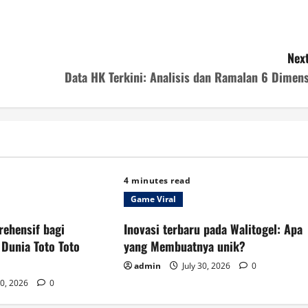
Next
Data HK Terkini: Analisis dan Ramalan 6 Dimens
4 minutes read
Game Viral
ehensif bagi
Inovasi terbaru pada Walitogel: Apa
Dunia Toto Toto
yang Membuatnya unik?
admin
July 30, 2026
0
30, 2026
0