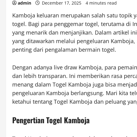
admin
December 17, 2025
4 minutes read
Kamboja keluaran merupakan salah satu topik 
togel. Bagi para penggemar togel, terutama di I
yang menarik dan menjanjikan. Dalam artikel in
yang ditawarkan melalui pengeluaran Kamboja,
penting dari pengalaman bermain togel.
Dengan adanya live draw Kamboja, para pemain 
dan lebih transparan. Ini memberikan rasa perc
menang dalam Togel Kamboja juga bisa menjadi
pengeluaran Kamboja berlangsung. Mari kita tel
ketahui tentang Togel Kamboja dan peluang yang
Pengertian Togel Kamboja