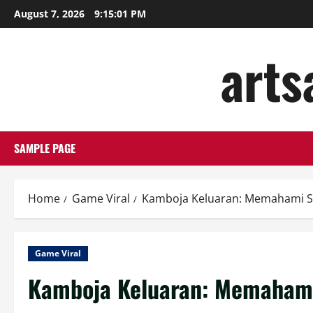
Skip
August 7, 2026
9:15:02 PM
to
content
arts
SAMPLE PAGE
Home
Game Viral
Kamboja Keluaran: Memahami S
Game Viral
Kamboja Keluaran: Memahami