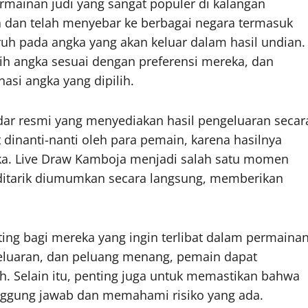
mainan judi yang sangat populer di kalangan
a dan telah menyebar ke berbagai negara termasuk
uh pada angka yang akan keluar dalam hasil undian.
h angka sesuai dengan preferensi mereka, dan
si angka yang dipilih.
dar resmi yang menyediakan hasil pengeluaran secar
 dinanti-nanti oleh para pemain, karena hasilnya
a. Live Draw Kamboja menjadi salah satu momen
 ditarik diumumkan secara langsung, memberikan
ng bagi mereka yang ingin terlibat dalam permaina
geluaran, dan peluang menang, pemain dapat
h. Selain itu, penting juga untuk memastikan bahwa
nggung jawab dan memahami risiko yang ada.