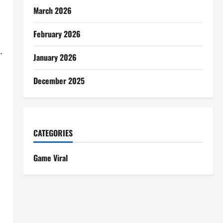
March 2026
February 2026
.
January 2026
December 2025
CATEGORIES
a
Game Viral