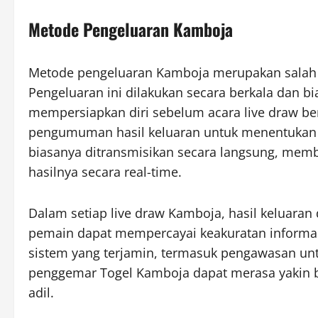
Metode Pengeluaran Kamboja
Metode pengeluaran Kamboja merupakan salah 
Pengeluaran ini dilakukan secara berkala dan b
mempersiapkan diri sebelum acara live draw b
pengumuman hasil keluaran untuk menentukan a
biasanya ditransmisikan secara langsung, mem
hasilnya secara real-time.
Dalam setiap live draw Kamboja, hasil keluara
pemain dapat mempercayai keakuratan informa
sistem yang terjamin, termasuk pengawasan un
penggemar Togel Kamboja dapat merasa yakin ba
adil.