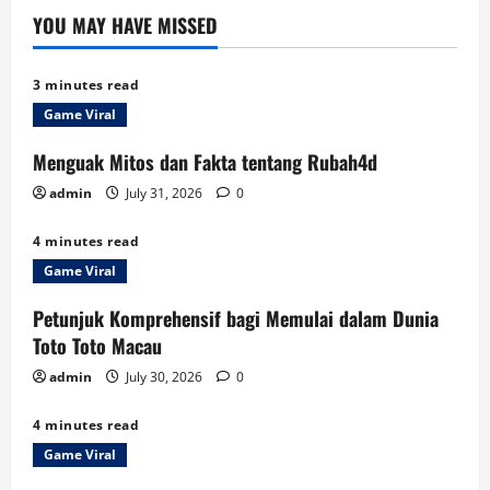
YOU MAY HAVE MISSED
3 minutes read
Game Viral
Menguak Mitos dan Fakta tentang Rubah4d
admin
July 31, 2026
0
4 minutes read
Game Viral
Petunjuk Komprehensif bagi Memulai dalam Dunia
Toto Toto Macau
admin
July 30, 2026
0
4 minutes read
Game Viral