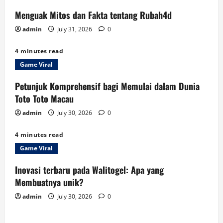
g
Menguak Mitos dan Fakta tentang Rubah4d
a
admin
July 31, 2026
0
t
4 minutes read
Game Viral
i
Petunjuk Komprehensif bagi Memulai dalam Dunia
o
Toto Toto Macau
n
admin
July 30, 2026
0
4 minutes read
Game Viral
Inovasi terbaru pada Walitogel: Apa yang
Membuatnya unik?
admin
July 30, 2026
0