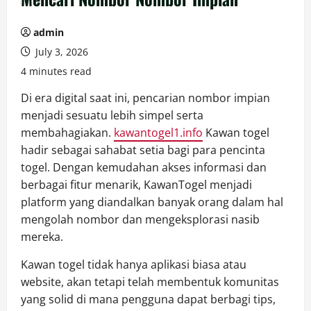
admin
July 3, 2026
4 minutes read
Di era digital saat ini, pencarian nombor impian
menjadi sesuatu lebih simpel serta
membahagiakan.
kawantogel1.info
Kawan togel
hadir sebagai sahabat setia bagi para pencinta
togel. Dengan kemudahan akses informasi dan
berbagai fitur menarik, KawanTogel menjadi
platform yang diandalkan banyak orang dalam hal
mengolah nombor dan mengeksplorasi nasib
mereka.
Kawan togel tidak hanya aplikasi biasa atau
website, akan tetapi telah membentuk komunitas
yang solid di mana pengguna dapat berbagi tips,