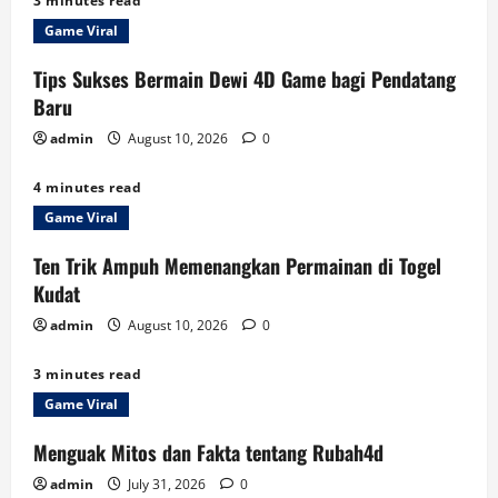
3 minutes read
Game Viral
Tips Sukses Bermain Dewi 4D Game bagi Pendatang
Baru
admin
August 10, 2026
0
4 minutes read
Game Viral
Ten Trik Ampuh Memenangkan Permainan di Togel
Kudat
admin
August 10, 2026
0
3 minutes read
Game Viral
Menguak Mitos dan Fakta tentang Rubah4d
admin
July 31, 2026
0