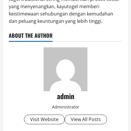
yang menyenangkan, kayutogel memberi
keistimewaan sehubungan dengan kemudahan
dan peluang keuntungan yang lebih tinggi.
ABOUT THE AUTHOR
admin
Administrator
Visit Website
View All Posts