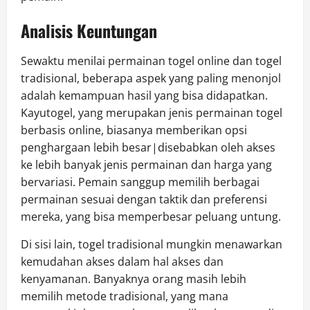
Analisis Keuntungan
Sewaktu menilai permainan togel online dan togel
tradisional, beberapa aspek yang paling menonjol
adalah kemampuan hasil yang bisa didapatkan.
Kayutogel, yang merupakan jenis permainan togel
berbasis online, biasanya memberikan opsi
penghargaan lebih besar|disebabkan oleh akses
ke lebih banyak jenis permainan dan harga yang
bervariasi. Pemain sanggup memilih berbagai
permainan sesuai dengan taktik dan preferensi
mereka, yang bisa memperbesar peluang untung.
Di sisi lain, togel tradisional mungkin menawarkan
kemudahan akses dalam hal akses dan
kenyamanan. Banyaknya orang masih lebih
memilih metode tradisional, yang mana