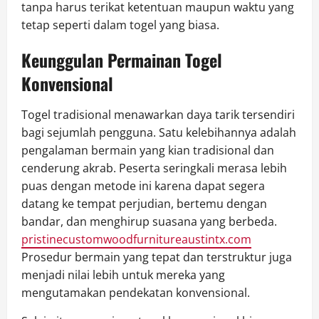
tanpa harus terikat ketentuan maupun waktu yang
tetap seperti dalam togel yang biasa.
Keunggulan Permainan Togel
Konvensional
Togel tradisional menawarkan daya tarik tersendiri
bagi sejumlah pengguna. Satu kelebihannya adalah
pengalaman bermain yang kian tradisional dan
cenderung akrab. Peserta seringkali merasa lebih
puas dengan metode ini karena dapat segera
datang ke tempat perjudian, bertemu dengan
bandar, dan menghirup suasana yang berbeda.
pristinecustomwoodfurnitureaustintx.com
Prosedur bermain yang tepat dan terstruktur juga
menjadi nilai lebih untuk mereka yang
mengutamakan pendekatan konvensional.