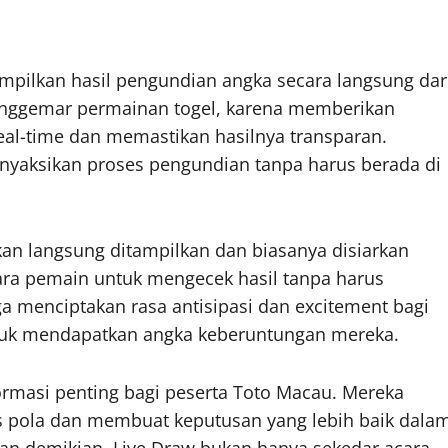
pilkan hasil pengundian angka secara langsung dar
penggemar permainan togel, karena memberikan
al-time dan memastikan hasilnya transparan.
nyaksikan proses pengundian tanpa harus berada di
kan langsung ditampilkan dan biasanya disiarkan
ara pemain untuk mengecek hasil tanpa harus
a menciptakan rasa antisipasi dan excitement bagi
tuk mendapatkan angka keberuntungan mereka.
ormasi penting bagi peserta Toto Macau. Mereka
s pola dan membuat keputusan yang lebih baik dala