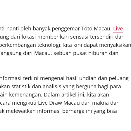
i-nanti oleh banyak penggemar Toto Macau.
Live
sung dari lokasi memberikan sensasi tersendiri dan
n perkembangan teknologi, kita kini dapat menyaksika
 langsung dari Macau, sebuah pusat hiburan dan
nformasi terkini mengenai hasil undian dan peluang
an statistik dan analisis yang berguna bagi para
ih kemenangan. Dalam artikel ini, kita akan
ara mengikuti Live Draw Macau dan makna dari
dak melewatkan informasi berharga ini yang bisa