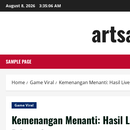
Skip
August 8, 2026
3:35:07 AM
to
content
arts
SAMPLE PAGE
Home
Game Viral
Kemenangan Menanti: Hasil Live
Game Viral
Kemenangan Menanti: Hasil L