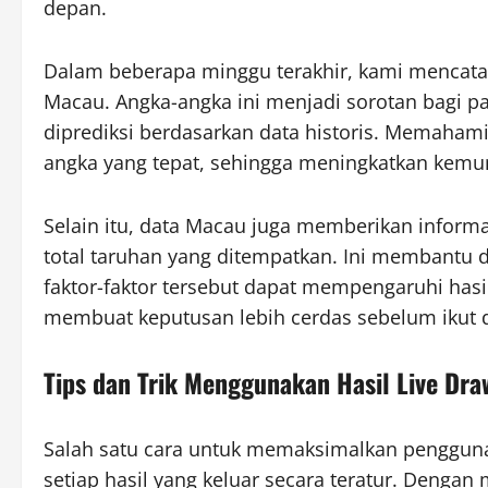
depan.
Dalam beberapa minggu terakhir, kami mencatat
Macau. Angka-angka ini menjadi sorotan bagi 
diprediksi berdasarkan data historis. Memahami
angka yang tepat, sehingga meningkatkan kem
Selain itu, data Macau juga memberikan informa
total taruhan yang ditempatkan. Ini membant
faktor-faktor tersebut dapat mempengaruhi hasi
membuat keputusan lebih cerdas sebelum ikut 
Tips dan Trik Menggunakan Hasil Live Dra
Salah satu cara untuk memaksimalkan pengguna
setiap hasil yang keluar secara teratur. Dengan