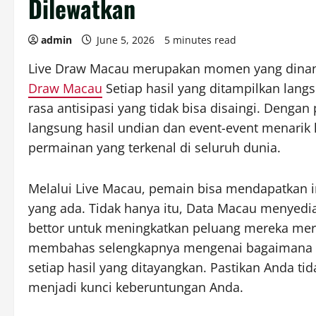
Dilewatkan
admin
June 5, 2026
5 minutes read
Live Draw Macau merupakan momen yang dinant
Draw Macau
Setiap hasil yang ditampilkan lang
rasa antisipasi yang tidak bisa disaingi. Denga
langsung hasil undian dan event-event menarik
permainan yang terkenal di seluruh dunia.
Melalui Live Macau, pemain bisa mendapatkan i
yang ada. Tidak hanya itu, Data Macau menyediak
bettor untuk meningkatkan peluang mereka mera
membahas selengkapnya mengenai bagaimana c
setiap hasil yang ditayangkan. Pastikan Anda ti
menjadi kunci keberuntungan Anda.