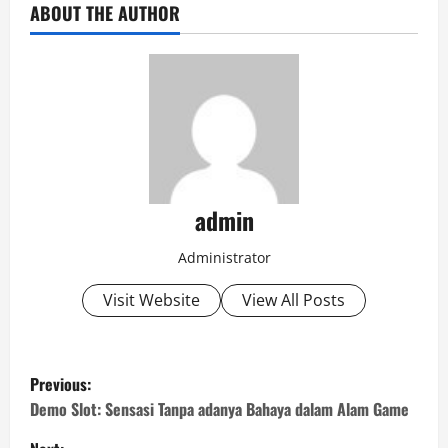
ABOUT THE AUTHOR
admin
Administrator
Visit Website
View All Posts
P
Previous:
o
Demo Slot: Sensasi Tanpa adanya Bahaya dalam Alam Game