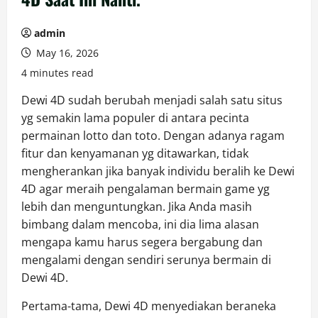
admin
May 16, 2026
4 minutes read
Dewi 4D sudah berubah menjadi salah satu situs
yg semakin lama populer di antara pecinta
permainan lotto dan toto. Dengan adanya ragam
fitur dan kenyamanan yg ditawarkan, tidak
mengherankan jika banyak individu beralih ke Dewi
4D agar meraih pengalaman bermain game yg
lebih dan menguntungkan. Jika Anda masih
bimbang dalam mencoba, ini dia lima alasan
mengapa kamu harus segera bergabung dan
mengalami dengan sendiri serunya bermain di
Dewi 4D.
Pertama-tama, Dewi 4D menyediakan beraneka