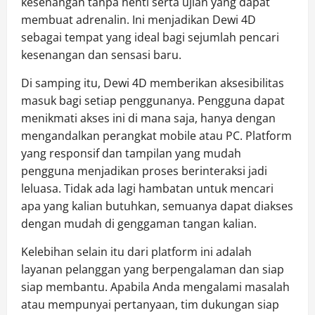
kesenangan tanpa henti serta ujian yang dapat
membuat adrenalin. Ini menjadikan Dewi 4D
sebagai tempat yang ideal bagi sejumlah pencari
kesenangan dan sensasi baru.
Di samping itu, Dewi 4D memberikan aksesibilitas
masuk bagi setiap penggunanya. Pengguna dapat
menikmati akses ini di mana saja, hanya dengan
mengandalkan perangkat mobile atau PC. Platform
yang responsif dan tampilan yang mudah
pengguna menjadikan proses berinteraksi jadi
leluasa. Tidak ada lagi hambatan untuk mencari
apa yang kalian butuhkan, semuanya dapat diakses
dengan mudah di genggaman tangan kalian.
Kelebihan selain itu dari platform ini adalah
layanan pelanggan yang berpengalaman dan siap
siap membantu. Apabila Anda mengalami masalah
atau mempunyai pertanyaan, tim dukungan siap