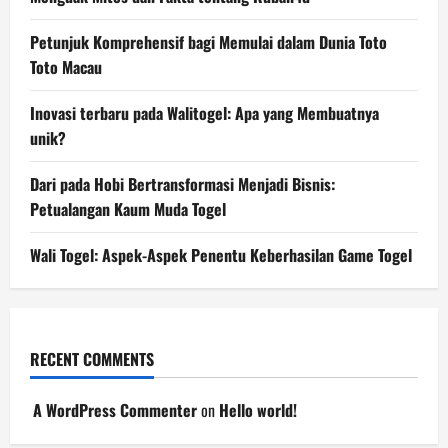
Petunjuk Komprehensif bagi Memulai dalam Dunia Toto
Toto Macau
Inovasi terbaru pada Walitogel: Apa yang Membuatnya
unik?
Dari pada Hobi Bertransformasi Menjadi Bisnis:
Petualangan Kaum Muda Togel
Wali Togel: Aspek-Aspek Penentu Keberhasilan Game Togel
RECENT COMMENTS
A WordPress Commenter
on
Hello world!