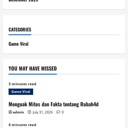
CATEGORIES
Game Viral
YOU MAY HAVE MISSED
3 minutes read
Game Viral
Menguak Mitos dan Fakta tentang Rubah4d
admin
July 31, 2026
0
4 minutes read