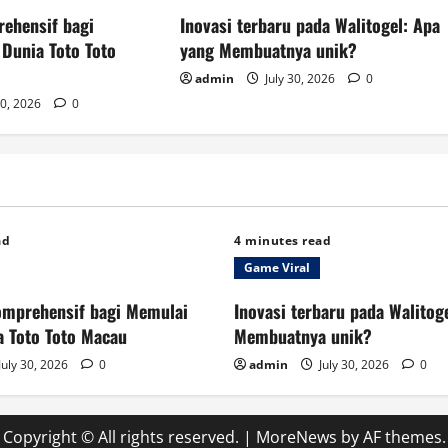
ehensif bagi
Inovasi terbaru pada Walitogel: Apa
Dunia Toto Toto
yang Membuatnya unik?
admin
July 30, 2026
0
30, 2026
0
ad
4 minutes read
Game Viral
omprehensif bagi Memulai
Inovasi terbaru pada Walitog
a Toto Toto Macau
Membuatnya unik?
July 30, 2026
0
admin
July 30, 2026
0
Copyright © All rights reserved.
|
MoreNews
by AF themes.