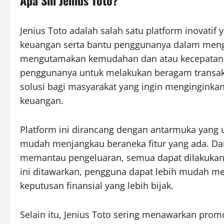
Apa Sih Jenius Toto?
Jenius Toto adalah salah satu platform inovat
keuangan serta bantu penggunanya dalam meng
mengutamakan kemudahan dan atau kecepatan, 
penggunanya untuk melakukan beragam transaksi
solusi bagi masyarakat yang ingin menginginka
keuangan.
Platform ini dirancang dengan antarmuka yang u
mudah menjangkau beraneka fitur yang ada. Da
memantau pengeluaran, semua dapat dilakukan me
ini ditawarkan, pengguna dapat lebih mudah 
keputusan finansial yang lebih bijak.
Selain itu, Jenius Toto sering menawarkan pro