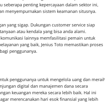
hu seberapa penting kepercayaan dalam sektor ini,
dan menyempurnakan sistem keamanan situsnya.
gan yang sigap. Dukungan customer service siap
nyaan atau kendala yang bisa anda alami.
 komunikasi lainnya memfasilitasi pemain untuk
elayanan yang baik, Jenius Toto memastikan proses
bagi penggunanya.
ntuk penggunanya untuk mengelola uang dan merai
ti anjungan digital dan manajemen dana secara
an keuangan mereka secara lebih baik. Hal ini
agar merencanakan hari esok finansial yang lebih