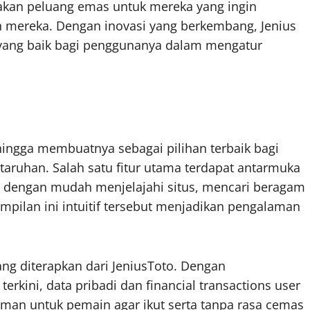
akan peluang emas untuk mereka yang ingin
mereka. Dengan inovasi yang berkembang, Jenius
ang baik bagi penggunanya dalam mengatur
hingga membuatnya sebagai pilihan terbaik bagi
aruhan. Salah satu fitur utama terdapat antarmuka
t dengan mudah menjelajahi situs, mencari beragam
mpilan ini intuitif tersebut menjadikan pengalaman
ng diterapkan dari JeniusToto. Dengan
kini, data pribadi dan financial transactions user
aman untuk pemain agar ikut serta tanpa rasa cemas