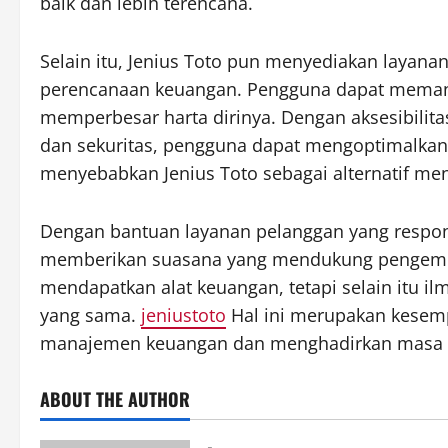
baik dan lebih terencana.
Selain itu, Jenius Toto pun menyediakan lay
perencanaan keuangan. Pengguna dapat memanfa
memperbesar harta dirinya. Dengan aksesibilita
dan sekuritas, pengguna dapat mengoptimalkan
menyebabkan Jenius Toto sebagai alternatif me
Dengan bantuan layanan pelanggan yang respons
memberikan suasana yang mendukung pengemban
mendapatkan alat keuangan, tetapi selain itu il
yang sama.
jeniustoto
Hal ini merupakan kesem
manajemen keuangan dan menghadirkan masa d
ABOUT THE AUTHOR