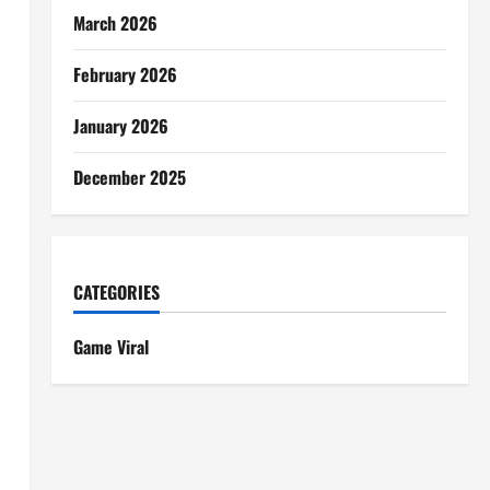
March 2026
February 2026
January 2026
December 2025
CATEGORIES
Game Viral