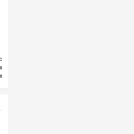
:
n
n