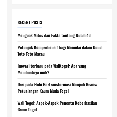
RECENT POSTS
Menguak Mitos dan Fakta tentang Rubah4d
Petunjuk Komprehensif bagi Memulai dalam Dunia
Toto Toto Macau
Inovasi terbaru pada Walitogel: Apa yang
Membuatnya unik?
Dari pada Hobi Bertransformasi Menjadi Bisnis:
Petualangan Kaum Muda Togel
Wali Togel: Aspek-Aspek Penentu Keberhasilan
Game Togel