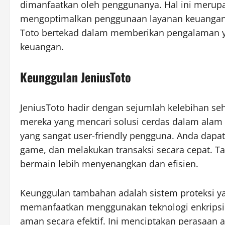
dimanfaatkan oleh penggunanya. Hal ini merup
mengoptimalkan penggunaan layanan keuangan 
Toto bertekad dalam memberikan pengalaman y
keuangan.
Keunggulan JeniusToto
JeniusToto hadir dengan sejumlah kelebihan se
mereka yang mencari solusi cerdas dalam alam t
yang sangat user-friendly pengguna. Anda dapa
game, dan melakukan transaksi secara cepat. Ta
bermain lebih menyenangkan dan efisien.
Keunggulan tambahan adalah sistem proteksi ya
memanfaatkan menggunakan teknologi enkripsi ter
aman secara efektif. Ini menciptakan perasaan 