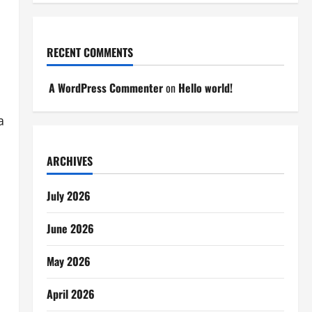
RECENT COMMENTS
A WordPress Commenter
on
Hello world!
a
ARCHIVES
July 2026
June 2026
May 2026
April 2026