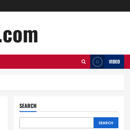
t.com
VIDEO
SEARCH
SEARCH