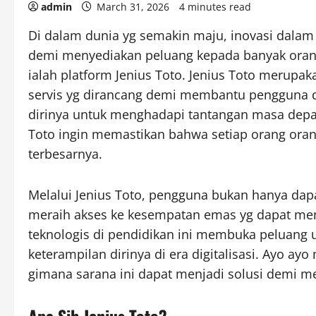
admin
March 31, 2026
4 minutes read
Di dalam dunia yg semakin maju, inovasi dalam 
demi menyediakan peluang kepada banyak oran
ialah platform Jenius Toto. Jenius Toto merup
servis yg dirancang demi membantu pengguna 
dirinya untuk menghadapi tantangan masa depan
Toto ingin memastikan bahwa setiap orang ora
terbesarnya.
Melalui Jenius Toto, pengguna bukan hanya dapa
meraih akses ke kesempatan emas yg dapat men
teknologis di pendidikan ini membuka peluang 
keterampilan dirinya di era digitalisasi. Ayo ay
gimana sarana ini dapat menjadi solusi demi m