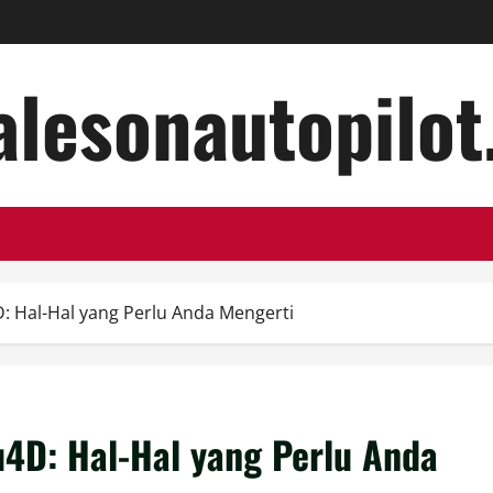
alesonautopilo
 Hal-Hal yang Perlu Anda Mengerti
4D: Hal-Hal yang Perlu Anda