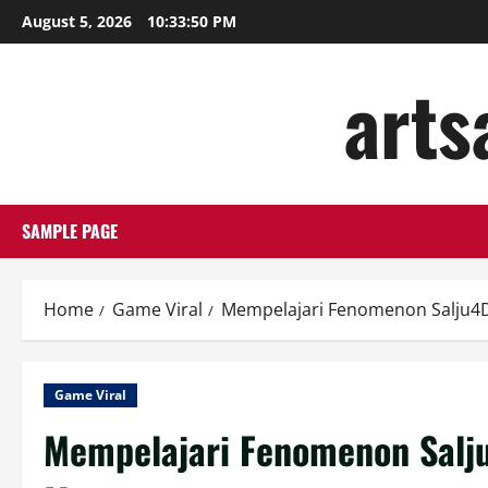
Skip
August 5, 2026
10:33:50 PM
to
content
arts
SAMPLE PAGE
Home
Game Viral
Mempelajari Fenomenon Salju4D:
Game Viral
Mempelajari Fenomenon Salju