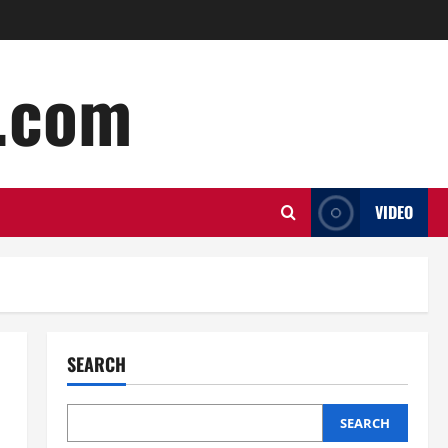
t.com
VIDEO
SEARCH
SEARCH