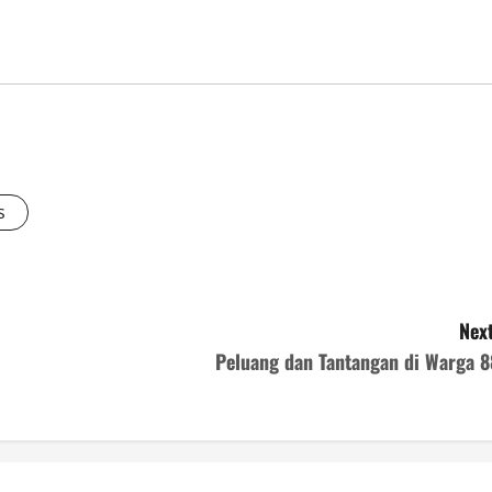
s
Next
Peluang dan Tantangan di Warga 8