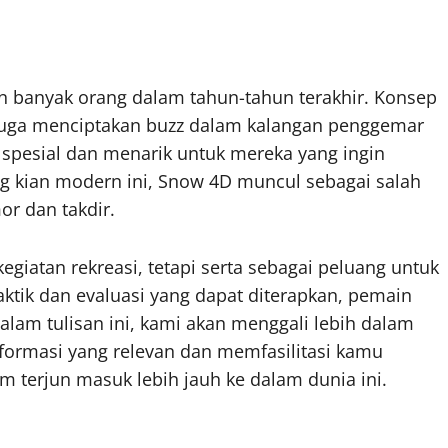
n banyak orang dalam tahun-tahun terakhir. Konsep
 juga menciptakan buzz dalam kalangan penggemar
spesial dan menarik untuk mereka yang ingin
 kian modern ini, Snow 4D muncul sebagai salah
r dan takdir.
giatan rekreasi, tetapi serta sebagai peluang untuk
tik dan evaluasi yang dapat diterapkan, pemain
lam tulisan ini, kami akan menggali lebih dalam
formasi yang relevan dan memfasilitasi kamu
terjun masuk lebih jauh ke dalam dunia ini.