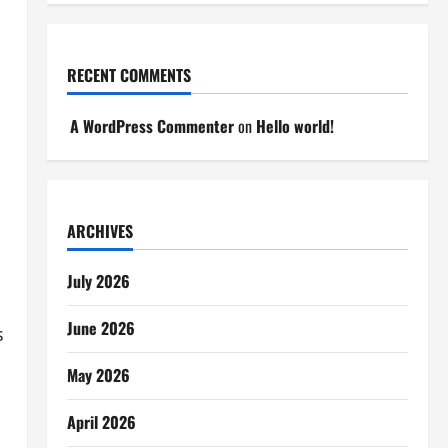
RECENT COMMENTS
A WordPress Commenter
on
Hello world!
ARCHIVES
July 2026
June 2026
s
May 2026
April 2026