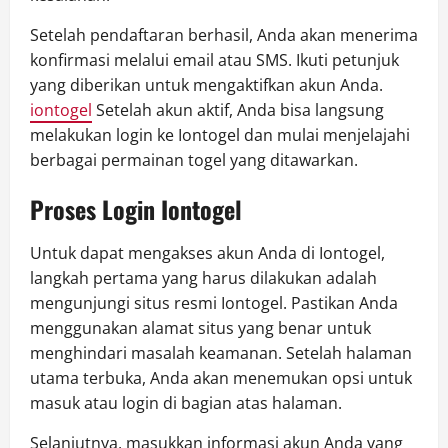
Setelah pendaftaran berhasil, Anda akan menerima
konfirmasi melalui email atau SMS. Ikuti petunjuk
yang diberikan untuk mengaktifkan akun Anda.
iontogel
Setelah akun aktif, Anda bisa langsung
melakukan login ke Iontogel dan mulai menjelajahi
berbagai permainan togel yang ditawarkan.
Proses Login Iontogel
Untuk dapat mengakses akun Anda di Iontogel,
langkah pertama yang harus dilakukan adalah
mengunjungi situs resmi Iontogel. Pastikan Anda
menggunakan alamat situs yang benar untuk
menghindari masalah keamanan. Setelah halaman
utama terbuka, Anda akan menemukan opsi untuk
masuk atau login di bagian atas halaman.
Selanjutnya, masukkan informasi akun Anda yang