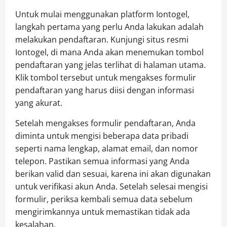
Untuk mulai menggunakan platform Iontogel,
langkah pertama yang perlu Anda lakukan adalah
melakukan pendaftaran. Kunjungi situs resmi
Iontogel, di mana Anda akan menemukan tombol
pendaftaran yang jelas terlihat di halaman utama.
Klik tombol tersebut untuk mengakses formulir
pendaftaran yang harus diisi dengan informasi
yang akurat.
Setelah mengakses formulir pendaftaran, Anda
diminta untuk mengisi beberapa data pribadi
seperti nama lengkap, alamat email, dan nomor
telepon. Pastikan semua informasi yang Anda
berikan valid dan sesuai, karena ini akan digunakan
untuk verifikasi akun Anda. Setelah selesai mengisi
formulir, periksa kembali semua data sebelum
mengirimkannya untuk memastikan tidak ada
kesalahan.