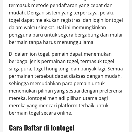
termasuk metode pendaftaran yang cepat dan
mudah. Dengan sistem yang terpercaya, pelaku
togel dapat melakukan registrasi dan login iontogel
dalam waktu singkat. Hal ini memungkinkan
pengguna baru untuk segera bergabung dan mulai
bermain tanpa harus menunggu lama.
Di dalam ion togel, pemain dapat menemukan
berbagai jenis permainan togel, termasuk togel
singapura, togel hongkong, dan banyak lagi. Semua
permainan tersebut dapat diakses dengan mudah,
sehingga memudahkan para pemain untuk
menemukan pilihan yang sesuai dengan preferensi
mereka. Iontogel menjadi pilihan utama bagi
mereka yang mencari platform terbaik untuk
bermain togel secara online.
Cara Daftar di Iontogel