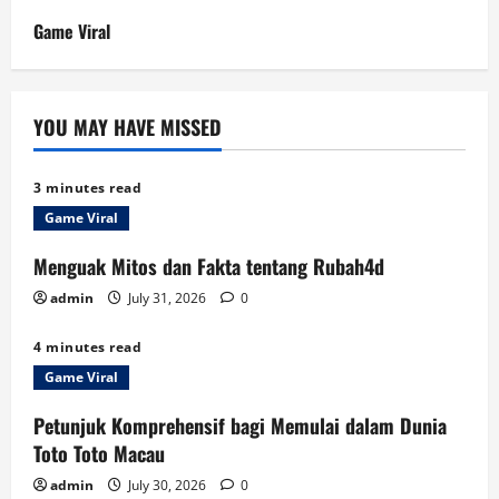
Game Viral
YOU MAY HAVE MISSED
3 minutes read
Game Viral
Menguak Mitos dan Fakta tentang Rubah4d
admin
July 31, 2026
0
4 minutes read
Game Viral
Petunjuk Komprehensif bagi Memulai dalam Dunia
Toto Toto Macau
admin
July 30, 2026
0