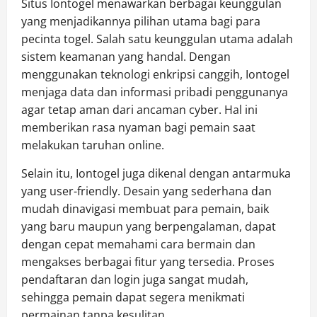
Situs Iontogel menawarkan berbagai keunggulan
yang menjadikannya pilihan utama bagi para
pecinta togel. Salah satu keunggulan utama adalah
sistem keamanan yang handal. Dengan
menggunakan teknologi enkripsi canggih, Iontogel
menjaga data dan informasi pribadi penggunanya
agar tetap aman dari ancaman cyber. Hal ini
memberikan rasa nyaman bagi pemain saat
melakukan taruhan online.
Selain itu, Iontogel juga dikenal dengan antarmuka
yang user-friendly. Desain yang sederhana dan
mudah dinavigasi membuat para pemain, baik
yang baru maupun yang berpengalaman, dapat
dengan cepat memahami cara bermain dan
mengakses berbagai fitur yang tersedia. Proses
pendaftaran dan login juga sangat mudah,
sehingga pemain dapat segera menikmati
permainan tanpa kesulitan.