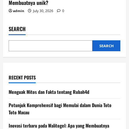
Membuatnya unik?
admin
July 30, 2026
0
SEARCH
SEARCH
RECENT POSTS
Menguak Mitos dan Fakta tentang Rubah4d
Petunjuk Komprehensif bagi Memulai dalam Dunia Toto
Toto Macau
Inovasi terbaru pada Walitogel: Apa yang Membuatnya