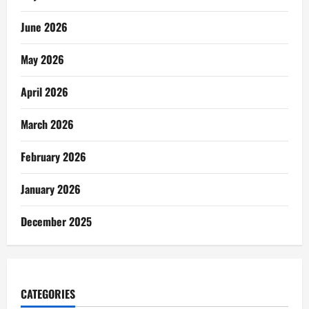
June 2026
May 2026
April 2026
March 2026
February 2026
January 2026
December 2025
CATEGORIES