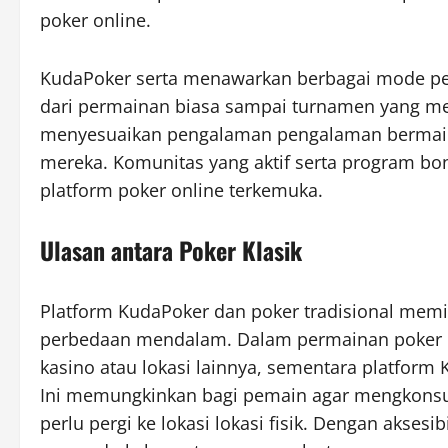
poker online.
KudaPoker serta menawarkan berbagai mode per
dari permainan biasa sampai turnamen yang me
menyesuaikan pengalaman pengalaman bermain
mereka. Komunitas yang aktif serta program b
platform poker online terkemuka.
Ulasan antara Poker Klasik
Platform KudaPoker dan poker tradisional memi
perbedaan mendalam. Dalam permainan poker k
kasino atau lokasi lainnya, sementara platfor
Ini memungkinkan bagi pemain agar mengkonsum
perlu pergi ke lokasi lokasi fisik. Dengan aksesi