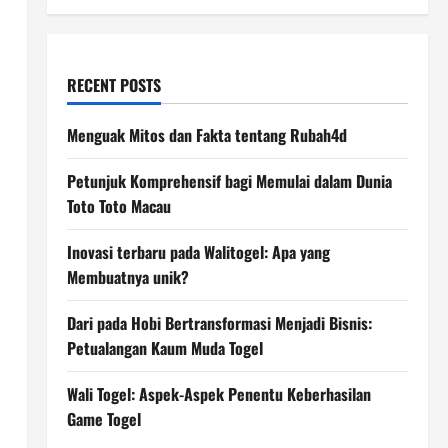
RECENT POSTS
Menguak Mitos dan Fakta tentang Rubah4d
Petunjuk Komprehensif bagi Memulai dalam Dunia
Toto Toto Macau
Inovasi terbaru pada Walitogel: Apa yang
Membuatnya unik?
Dari pada Hobi Bertransformasi Menjadi Bisnis:
n
Petualangan Kaum Muda Togel
Wali Togel: Aspek-Aspek Penentu Keberhasilan
Game Togel