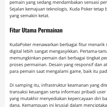
pemain yang sedang mendambakan sensasi per
Sejalan kemajuan teknologis, Kuda Poker tetap 
yang semakin ketat.
Fitur Utama Permainan
KudaPoker menawarkan berbagai fitur menarik 
digital lebih sangat mengasyikkan. Pertama-t
memungkinkan pemain dari berbagai tingkat 
proses permainan. Desain yang responsif dan a
para pemain saat mengalami game, baik itu pa
Di samping itu, infrastruktur keamanan yang d
transaksi keuangan serta informasi pribadi user
yang mutakhir menyediakan kepercayaan diri ba
dana. Kemampuan ini krusial dalam menciptak