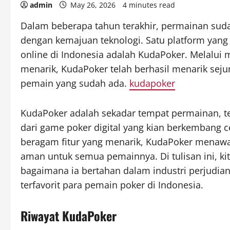
admin
May 26, 2026
4 minutes read
Dalam beberapa tahun terakhir, permainan suda
dengan kemajuan teknologi. Satu platform yang
online di Indonesia adalah KudaPoker. Melalui
menarik, KudaPoker telah berhasil menarik sej
pemain yang sudah ada.
kudapoker
KudaPoker adalah sekadar tempat permainan, 
dari game poker digital yang kian berkembang c
beragam fitur yang menarik, KudaPoker menaw
aman untuk semua pemainnya. Di tulisan ini, ki
bagaimana ia bertahan dalam industri perjudian
terfavorit para pemain poker di Indonesia.
Riwayat KudaPoker