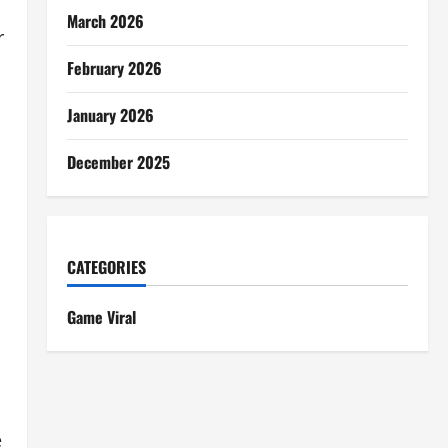
March 2026
r
February 2026
January 2026
December 2025
CATEGORIES
Game Viral
e