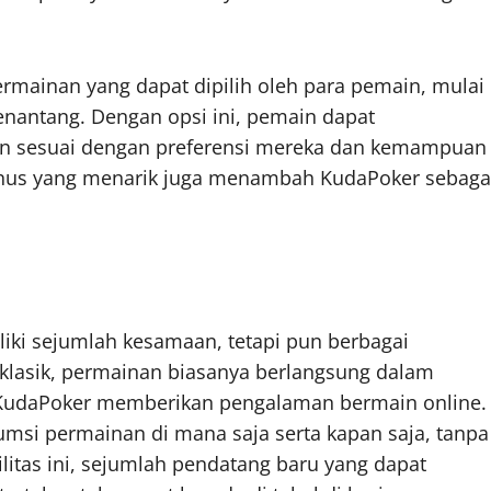
mainan yang dapat dipilih oleh para pemain, mulai
nantang. Dengan opsi ini, pemain dapat
 sesuai dengan preferensi mereka dan kemampuan
onus yang menarik juga menambah KudaPoker sebaga
liki sejumlah kesamaan, tetapi pun berbagai
lasik, permainan biasanya berlangsung dalam
m KudaPoker memberikan pengalaman bermain online.
si permainan di mana saja serta kapan saja, tanpa
bilitas ini, sejumlah pendatang baru yang dapat