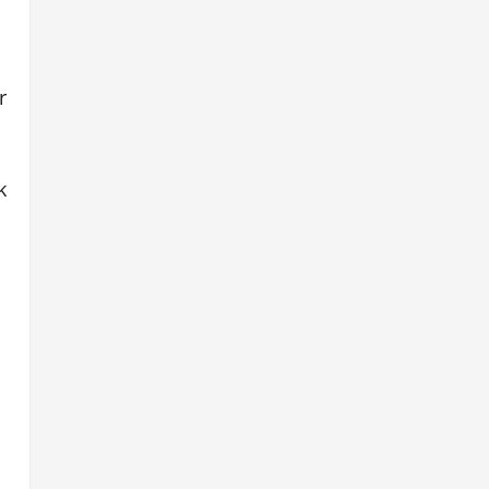
r
n
k