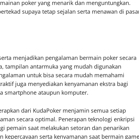
mainan poker yang menarik dan menguntungkan.
bertekad supaya tetap sejalan serta menawan di pasa
serta menjadikan pengalaman bermain poker secara
ama, tampilan antarmuka yang mudah digunakan
pengalaman untuk bisa secara mudah memahami
traktif juga menyediakan kenyamanan ekstra bagi
da smartphone ataupun komputer.
iterapkan dari KudaPoker menjamin semua setiap
 aman secara optimal. Penerapan teknologi enkripsi
gi pemain saat melakukan setoran dan penarikan
an kepercayaan serta kenyamanan saat bermain gam