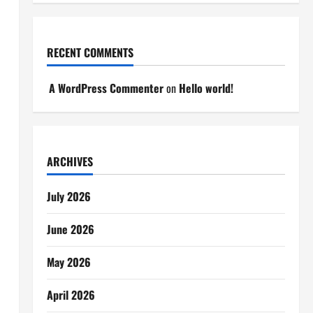
RECENT COMMENTS
A WordPress Commenter
on
Hello world!
ARCHIVES
July 2026
June 2026
May 2026
April 2026