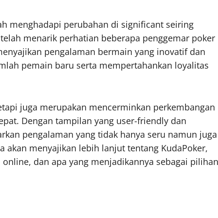
h menghadapi perubahan di significant seiring
 telah menarik perhatian beberapa penggemar poker
 menyajikan pengalaman bermain yang inovatif dan
umlah pemain baru serta mempertahankan loyalitas
tetapi juga merupakan mencerminkan perkembangan
epat. Dengan tampilan yang user-friendly dan
arkan pengalaman yang tidak hanya seru namun juga
ta akan menyajikan lebih lanjut tentang KudaPoker,
 online, dan apa yang menjadikannya sebagai piliha