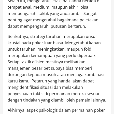
Selain itu, mengetahui letak, baik anda berada di
tempat awal, medium, maupun akhir, bisa
mempengaruhi taktik yang anda ambil. Sangat
penting agar mengetahui bagaimana peletakan
dapat mempengaruhi putusan bertaruh.
Berikutnya, strategi taruhan merupakan unsur
krusial pada poker luar biasa. Mengetahui kapan
untuk taruhan, meningkatkan, maupun fold
merupakan kemampuan yang perlu diperbaiki.
Setiap taktik efisien mestinya melibatkan
manajemen besar bet supaya bisa memberi
dorongan kepada musuh atau menjaga kombinasi
kartu kamu. Petaruh yang handal akan dapat
mengidentifikasi situasi dan melakukan
penyesuaian taktis di permainan mereka sesuai
dengan tindakan yang diambil oleh pemain lainnya.
Akhirnya, aspek psikologis dalam permainan poker