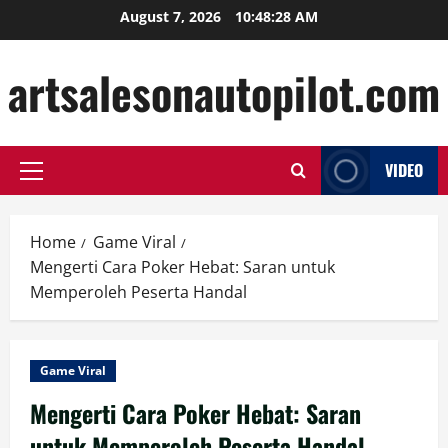
Skip
August 7, 2026
10:48:29 AM
to
content
artsalesonautopilot.com
VIDEO
Primary
Menu
Home
Game Viral
Mengerti Cara Poker Hebat: Saran untuk
Memperoleh Peserta Handal
Game Viral
Mengerti Cara Poker Hebat: Saran
untuk Memperoleh Peserta Handal