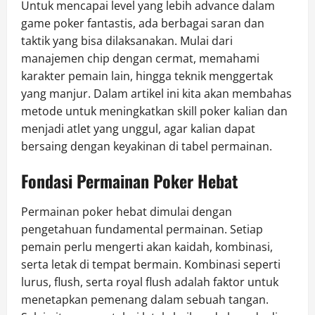
Untuk mencapai level yang lebih advance dalam
game poker fantastis, ada berbagai saran dan
taktik yang bisa dilaksanakan. Mulai dari
manajemen chip dengan cermat, memahami
karakter pemain lain, hingga teknik menggertak
yang manjur. Dalam artikel ini kita akan membahas
metode untuk meningkatkan skill poker kalian dan
menjadi atlet yang unggul, agar kalian dapat
bersaing dengan keyakinan di tabel permainan.
Fondasi Permainan Poker Hebat
Permainan poker hebat dimulai dengan
pengetahuan fundamental permainan. Setiap
pemain perlu mengerti akan kaidah, kombinasi,
serta letak di tempat bermain. Kombinasi seperti
lurus, flush, serta royal flush adalah faktor untuk
menetapkan pemenang dalam sebuah tangan.