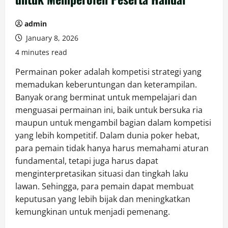
admin
January 8, 2026
4 minutes read
Permainan poker adalah kompetisi strategi yang
memadukan keberuntungan dan keterampilan.
Banyak orang berminat untuk mempelajari dan
menguasai permainan ini, baik untuk bersuka ria
maupun untuk mengambil bagian dalam kompetisi
yang lebih kompetitif. Dalam dunia poker hebat,
para pemain tidak hanya harus memahami aturan
fundamental, tetapi juga harus dapat
menginterpretasikan situasi dan tingkah laku
lawan. Sehingga, para pemain dapat membuat
keputusan yang lebih bijak dan meningkatkan
kemungkinan untuk menjadi pemenang.