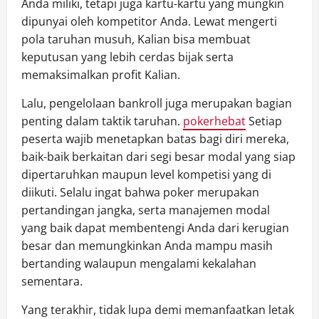
Anda miliki, tetapi juga kartu-kartu yang mungkin
dipunyai oleh kompetitor Anda. Lewat mengerti
pola taruhan musuh, Kalian bisa membuat
keputusan yang lebih cerdas bijak serta
memaksimalkan profit Kalian.
Lalu, pengelolaan bankroll juga merupakan bagian
penting dalam taktik taruhan.
pokerhebat
Setiap
peserta wajib menetapkan batas bagi diri mereka,
baik-baik berkaitan dari segi besar modal yang siap
dipertaruhkan maupun level kompetisi yang di
diikuti. Selalu ingat bahwa poker merupakan
pertandingan jangka, serta manajemen modal
yang baik dapat membentengi Anda dari kerugian
besar dan memungkinkan Anda mampu masih
bertanding walaupun mengalami kekalahan
sementara.
Yang terakhir, tidak lupa demi memanfaatkan letak