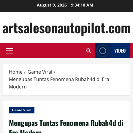
Skip
August 9, 2026
9:34:11 AM
to
content
artsalesonautopilot.com
VIDEO
Primary
Menu
Home
Game Viral
Mengupas Tuntas Fenomena Rubah4d di Era
Modern
Game Viral
Mengupas Tuntas Fenomena Rubah4d di
Era Modern