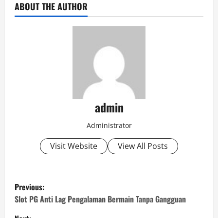
ABOUT THE AUTHOR
admin
Administrator
Visit Website
View All Posts
P
Previous:
o
Slot PG Anti Lag Pengalaman Bermain Tanpa Gangguan