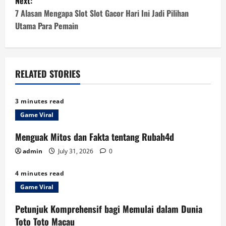
Next:
s
7 Alasan Mengapa Slot Slot Gacor Hari Ini Jadi Pilihan
t
Utama Para Pemain
n
a
RELATED STORIES
v
3 minutes read
i
Game Viral
g
Menguak Mitos dan Fakta tentang Rubah4d
a
admin
July 31, 2026
0
t
4 minutes read
Game Viral
i
Petunjuk Komprehensif bagi Memulai dalam Dunia
o
Toto Toto Macau