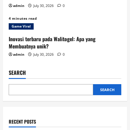
n
admin
July 30, 2026
0
4 minutes read
Game Viral
Inovasi terbaru pada Walitogel: Apa yang
Membuatnya unik?
admin
July 30, 2026
0
SEARCH
SEARCH
RECENT POSTS