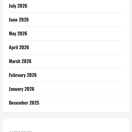
July 2026
June 2026
May 2026
April 2026
March 2026
February 2026
January 2026
December 2025