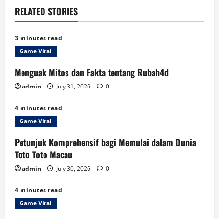
v
RELATED STORIES
i
3 minutes read
g
Game Viral
Menguak Mitos dan Fakta tentang Rubah4d
a
admin
July 31, 2026
0
t
4 minutes read
i
Game Viral
o
Petunjuk Komprehensif bagi Memulai dalam Dunia
Toto Toto Macau
n
admin
July 30, 2026
0
4 minutes read
Game Viral