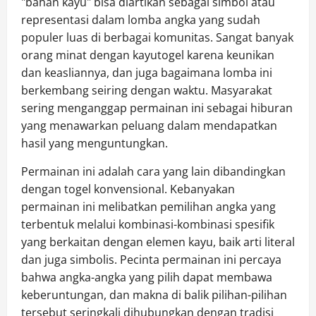
"bahan kayu" bisa diartikan sebagai simbol atau
representasi dalam lomba angka yang sudah
populer luas di berbagai komunitas. Sangat banyak
orang minat dengan kayutogel karena keunikan
dan keasliannya, dan juga bagaimana lomba ini
berkembang seiring dengan waktu. Masyarakat
sering menganggap permainan ini sebagai hiburan
yang menawarkan peluang dalam mendapatkan
hasil yang menguntungkan.
Permainan ini adalah cara yang lain dibandingkan
dengan togel konvensional. Kebanyakan
permainan ini melibatkan pemilihan angka yang
terbentuk melalui kombinasi-kombinasi spesifik
yang berkaitan dengan elemen kayu, baik arti literal
dan juga simbolis. Pecinta permainan ini percaya
bahwa angka-angka yang pilih dapat membawa
keberuntungan, dan makna di balik pilihan-pilihan
tersebut seringkali dihubungkan dengan tradisi