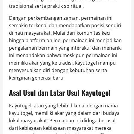
tradisional serta praktik spiritual.
Dengan perkembangan zaman, permainan ini
semakin terkenal dan mendapatkan posisi sendiri
di hati masyarakat. Mulai dari komunitas kecil
hingga platform online, permainan ini menjadikan
pengalaman bermain yang interaktif dan menarik.
Ini menandakan bahwa meskipun permainan ini
memiliki akar yang ke tradisi, kayutogel mampu
menyesuaikan diri dengan kebutuhan serta
keinginan generasi baru.
Asal Usul dan Latar Usul Kayutogel
Kayutogel, atau yang lebih dikenal dengan nama
kayu togel, memiliki akar yang dalam dari budaya
lokal masyarakat. Permainan ini diduga berasal
dari kebiasaan kebiasaan masyarakat mereka