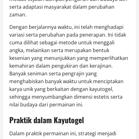
serta adaptasi masyarakat dalam perubahan
zaman.
Dengan berjalannya waktu, ini telah menghadapi
variasi serta perubahan pada penerapan. Ini tidak
cuma dilihat sebagai metode untuk menggali
angka, melainkan serta merupakan bentuk
kesenian yang menunjukkan yang memperlihatkan
kemahiran dalam pengukiran dan kerajinan.
Banyak seniman serta pengrajin yang
menghabiskan banyak waktu untuk menciptakan
karya unik yang berkaitan dengan kayutogel,
sehingga menyumbangkan dimensi estetis serta
nilai budaya dari permainan ini.
Praktik dalam Kayutogel
Dalam praktik permainan ini, strategi menjadi