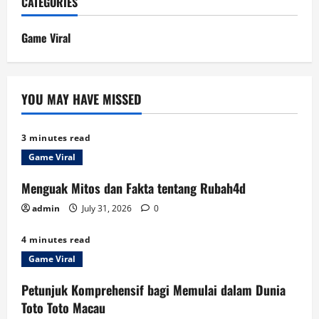
CATEGORIES
Game Viral
YOU MAY HAVE MISSED
3 minutes read
Game Viral
Menguak Mitos dan Fakta tentang Rubah4d
admin
July 31, 2026
0
4 minutes read
Game Viral
Petunjuk Komprehensif bagi Memulai dalam Dunia
Toto Toto Macau