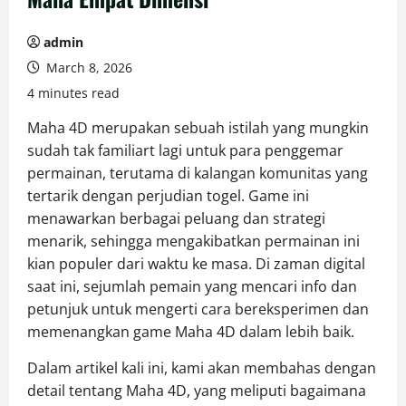
admin
March 8, 2026
4 minutes read
Maha 4D merupakan sebuah istilah yang mungkin
sudah tak familiart lagi untuk para penggemar
permainan, terutama di kalangan komunitas yang
tertarik dengan perjudian togel. Game ini
menawarkan berbagai peluang dan strategi
menarik, sehingga mengakibatkan permainan ini
kian populer dari waktu ke masa. Di zaman digital
saat ini, sejumlah pemain yang mencari info dan
petunjuk untuk mengerti cara bereksperimen dan
memenangkan game Maha 4D dalam lebih baik.
Dalam artikel kali ini, kami akan membahas dengan
detail tentang Maha 4D, yang meliputi bagaimana