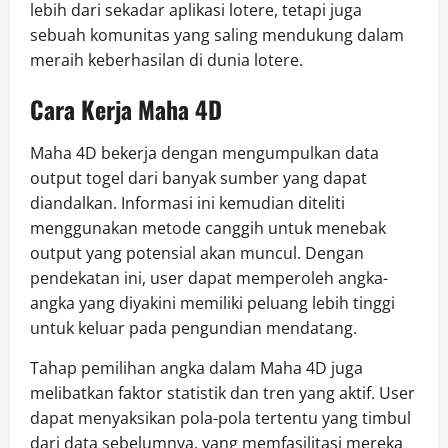
lebih dari sekadar aplikasi lotere, tetapi juga
sebuah komunitas yang saling mendukung dalam
meraih keberhasilan di dunia lotere.
Cara Kerja Maha 4D
Maha 4D bekerja dengan mengumpulkan data
output togel dari banyak sumber yang dapat
diandalkan. Informasi ini kemudian diteliti
menggunakan metode canggih untuk menebak
output yang potensial akan muncul. Dengan
pendekatan ini, user dapat memperoleh angka-
angka yang diyakini memiliki peluang lebih tinggi
untuk keluar pada pengundian mendatang.
Tahap pemilihan angka dalam Maha 4D juga
melibatkan faktor statistik dan tren yang aktif. User
dapat menyaksikan pola-pola tertentu yang timbul
dari data sebelumnya, yang memfasilitasi mereka