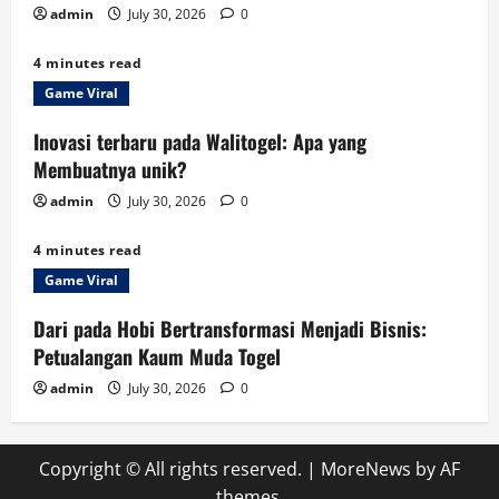
admin
July 30, 2026
0
4 minutes read
Game Viral
Inovasi terbaru pada Walitogel: Apa yang
Membuatnya unik?
admin
July 30, 2026
0
4 minutes read
Game Viral
Dari pada Hobi Bertransformasi Menjadi Bisnis:
Petualangan Kaum Muda Togel
admin
July 30, 2026
0
Copyright © All rights reserved.
|
MoreNews
by AF
themes.