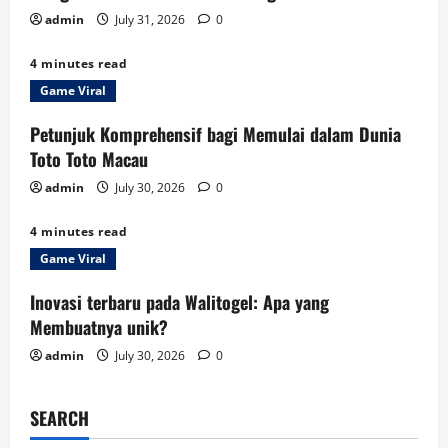
a
admin
July 31, 2026
0
t
4 minutes read
i
Game Viral
o
Petunjuk Komprehensif bagi Memulai dalam Dunia
Toto Toto Macau
n
admin
July 30, 2026
0
4 minutes read
Game Viral
Inovasi terbaru pada Walitogel: Apa yang
Membuatnya unik?
admin
July 30, 2026
0
SEARCH