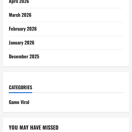
April 2026
March 2026
February 2026
January 2026
December 2025
CATEGORIES
Game Viral
YOU MAY HAVE MISSED