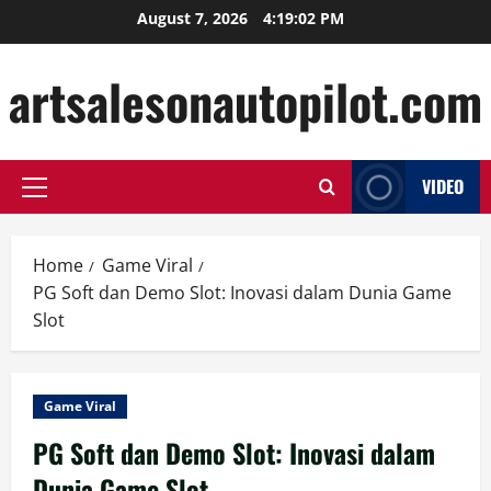
Skip
August 7, 2026
4:19:03 PM
to
content
artsalesonautopilot.com
VIDEO
Primary
Menu
Home
Game Viral
PG Soft dan Demo Slot: Inovasi dalam Dunia Game
Slot
Game Viral
PG Soft dan Demo Slot: Inovasi dalam
Dunia Game Slot