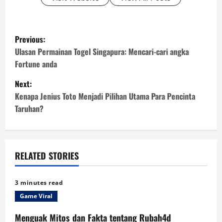
P
Previous:
o
Ulasan Permainan Togel Singapura: Mencari-cari angka
Fortune anda
s
Next:
t
Kenapa Jenius Toto Menjadi Pilihan Utama Para Pencinta
Taruhan?
n
a
v
RELATED STORIES
i
3 minutes read
g
Game Viral
Menguak Mitos dan Fakta tentang Rubah4d