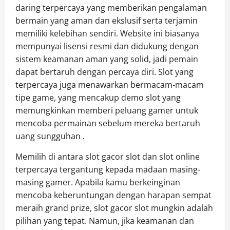
daring terpercaya yang memberikan pengalaman
bermain yang aman dan ekslusif serta terjamin
memiliki kelebihan sendiri. Website ini biasanya
mempunyai lisensi resmi dan didukung dengan
sistem keamanan aman yang solid, jadi pemain
dapat bertaruh dengan percaya diri. Slot yang
terpercaya juga menawarkan bermacam-macam
tipe game, yang mencakup demo slot yang
memungkinkan memberi peluang gamer untuk
mencoba permainan sebelum mereka bertaruh
uang sungguhan .
Memilih di antara slot gacor slot dan slot online
terpercaya tergantung kepada madaan masing-
masing gamer. Apabila kamu berkeinginan
mencoba keberuntungan dengan harapan sempat
meraih grand prize, slot gacor slot mungkin adalah
pilihan yang tepat. Namun, jika keamanan dan