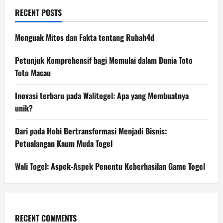
RECENT POSTS
Menguak Mitos dan Fakta tentang Rubah4d
Petunjuk Komprehensif bagi Memulai dalam Dunia Toto
Toto Macau
Inovasi terbaru pada Walitogel: Apa yang Membuatnya
unik?
Dari pada Hobi Bertransformasi Menjadi Bisnis:
Petualangan Kaum Muda Togel
Wali Togel: Aspek-Aspek Penentu Keberhasilan Game Togel
RECENT COMMENTS