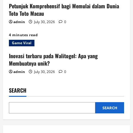
Petunjuk Komprehensif bagi Memulai dalam Dunia
o
Toto Toto Macau
n
admin
July 30, 2026
0
4 minutes read
Game Viral
Inovasi terbaru pada Walitogel: Apa yang
Membuatnya unik?
admin
July 30, 2026
0
SEARCH
SEARCH