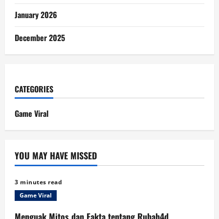
January 2026
December 2025
CATEGORIES
Game Viral
YOU MAY HAVE MISSED
3 minutes read
Game Viral
Menguak Mitos dan Fakta tentang Rubah4d