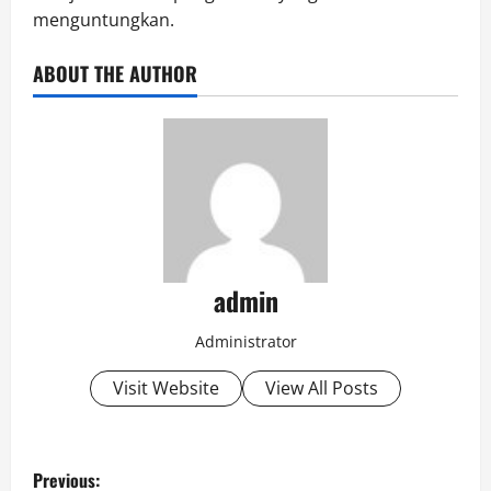
menguntungkan.
ABOUT THE AUTHOR
admin
Administrator
Visit Website
View All Posts
P
Previous: