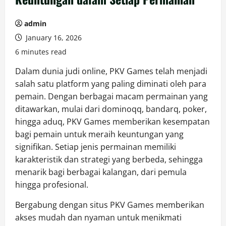
admin
January 16, 2026
6 minutes read
Dalam dunia judi online, PKV Games telah menjadi
salah satu platform yang paling diminati oleh para
pemain. Dengan berbagai macam permainan yang
ditawarkan, mulai dari dominoqq, bandarq, poker,
hingga aduq, PKV Games memberikan kesempatan
bagi pemain untuk meraih keuntungan yang
signifikan. Setiap jenis permainan memiliki
karakteristik dan strategi yang berbeda, sehingga
menarik bagi berbagai kalangan, dari pemula
hingga profesional.
Bergabung dengan situs PKV Games memberikan
akses mudah dan nyaman untuk menikmati