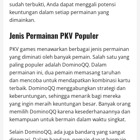
sudah terbukti, Anda dapat menggali potensi
keuntungan dalam setiap permainan yang
dimainkan.
Jenis Permainan PKV Populer
PKV games menawarkan berbagai jenis permainan
yang diminati oleh banyak pemain. Salah satu yang
paling populer adalah DominoQQ. Dalam
permainan ini, dua pemain memasang taruhan
dan mencoba untuk mendapatkan kombinasi kartu
terbaik. DominoQQ menggabungkan strategi dan
keberuntungan, sehingga menarik bagi mereka
yang ingin meraih keuntungan besar. Banyak orang
memilih DominoQQ karena kesederhanaannya dan
kemampuan untuk bermain dalam waktu singkat.
Selain DominoQQ, ada juga bandarq yang sangat
digemari. Dalam bandarq, pemain dapat bermain