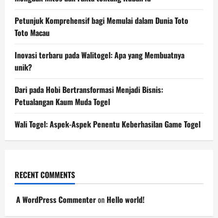
Petunjuk Komprehensif bagi Memulai dalam Dunia Toto
Toto Macau
Inovasi terbaru pada Walitogel: Apa yang Membuatnya
unik?
Dari pada Hobi Bertransformasi Menjadi Bisnis:
Petualangan Kaum Muda Togel
Wali Togel: Aspek-Aspek Penentu Keberhasilan Game Togel
RECENT COMMENTS
A WordPress Commenter
on
Hello world!