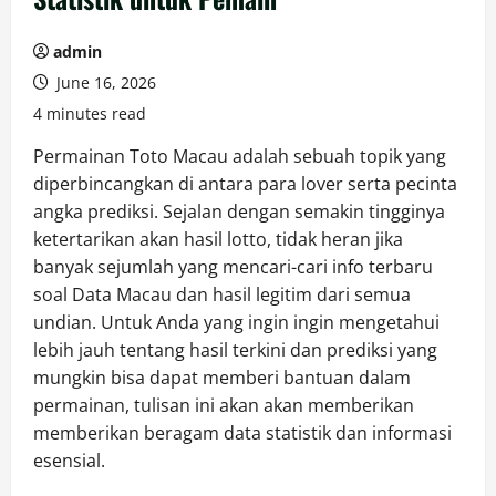
admin
June 16, 2026
4 minutes read
Permainan Toto Macau adalah sebuah topik yang
diperbincangkan di antara para lover serta pecinta
angka prediksi. Sejalan dengan semakin tingginya
ketertarikan akan hasil lotto, tidak heran jika
banyak sejumlah yang mencari-cari info terbaru
soal Data Macau dan hasil legitim dari semua
undian. Untuk Anda yang ingin ingin mengetahui
lebih jauh tentang hasil terkini dan prediksi yang
mungkin bisa dapat memberi bantuan dalam
permainan, tulisan ini akan akan memberikan
memberikan beragam data statistik dan informasi
esensial.