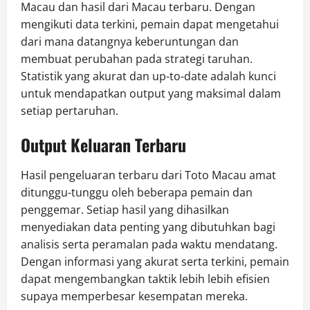
Macau dan hasil dari Macau terbaru. Dengan
mengikuti data terkini, pemain dapat mengetahui
dari mana datangnya keberuntungan dan
membuat perubahan pada strategi taruhan.
Statistik yang akurat dan up-to-date adalah kunci
untuk mendapatkan output yang maksimal dalam
setiap pertaruhan.
Output Keluaran Terbaru
Hasil pengeluaran terbaru dari Toto Macau amat
ditunggu-tunggu oleh beberapa pemain dan
penggemar. Setiap hasil yang dihasilkan
menyediakan data penting yang dibutuhkan bagi
analisis serta peramalan pada waktu mendatang.
Dengan informasi yang akurat serta terkini, pemain
dapat mengembangkan taktik lebih lebih efisien
supaya memperbesar kesempatan mereka.