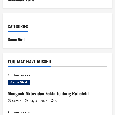
CATEGORIES
Game Viral
YOU MAY HAVE MISSED
3 minutes read
Game Viral
Menguak Mitos dan Fakta tentang Rubah4d
admin
July 31, 2026
0
4 minutes read