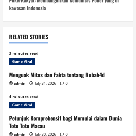
t
PokerRakyat: Membangkitkan Komunitas Poker yang di
kawasan Indonesia
n
a
v
RELATED STORIES
i
3 minutes read
g
Game Viral
Menguak Mitos dan Fakta tentang Rubah4d
a
admin
July 31, 2026
0
t
4 minutes read
i
Game Viral
o
Petunjuk Komprehensif bagi Memulai dalam Dunia
Toto Toto Macau
n
admin
July 30, 2026
0