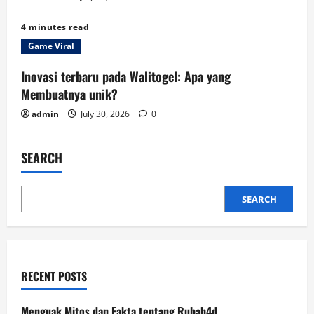
4 minutes read
Game Viral
Inovasi terbaru pada Walitogel: Apa yang
Membuatnya unik?
admin
July 30, 2026
0
SEARCH
SEARCH
RECENT POSTS
Menguak Mitos dan Fakta tentang Rubah4d