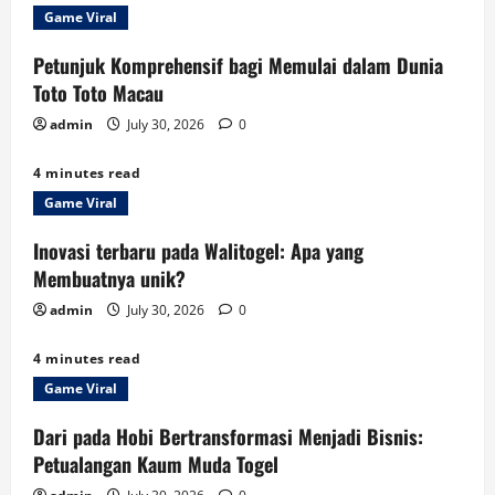
Game Viral
Petunjuk Komprehensif bagi Memulai dalam Dunia
Toto Toto Macau
admin
July 30, 2026
0
4 minutes read
Game Viral
Inovasi terbaru pada Walitogel: Apa yang
Membuatnya unik?
admin
July 30, 2026
0
4 minutes read
Game Viral
Dari pada Hobi Bertransformasi Menjadi Bisnis:
Petualangan Kaum Muda Togel