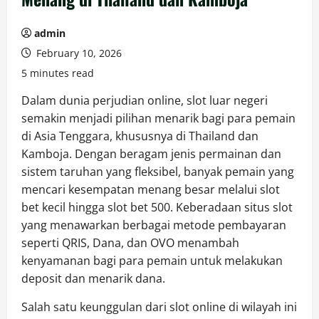
admin
February 10, 2026
5 minutes read
Dalam dunia perjudian online, slot luar negeri
semakin menjadi pilihan menarik bagi para pemain
di Asia Tenggara, khususnya di Thailand dan
Kamboja. Dengan beragam jenis permainan dan
sistem taruhan yang fleksibel, banyak pemain yang
mencari kesempatan menang besar melalui slot
bet kecil hingga slot bet 500. Keberadaan situs slot
yang menawarkan berbagai metode pembayaran
seperti QRIS, Dana, dan OVO menambah
kenyamanan bagi para pemain untuk melakukan
deposit dan menarik dana.
Salah satu keunggulan dari slot online di wilayah ini