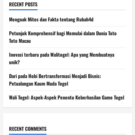
RECENT POSTS
Menguak Mitos dan Fakta tentang Rubah4d
Petunjuk Komprehensif bagi Memulai dalam Dunia Toto
Toto Macau
Inovasi terbaru pada Walitogel: Apa yang Membuatnya
unik?
Dari pada Hobi Bertransformasi Menjadi Bisnis:
Petualangan Kaum Muda Togel
Wali Togel: Aspek-Aspek Penentu Keberhasilan Game Togel
RECENT COMMENTS