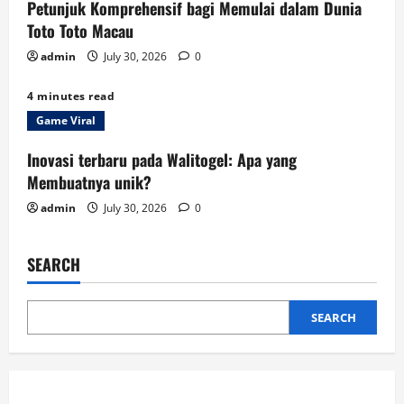
Petunjuk Komprehensif bagi Memulai dalam Dunia
o
Toto Toto Macau
n
admin
July 30, 2026
0
4 minutes read
Game Viral
Inovasi terbaru pada Walitogel: Apa yang
Membuatnya unik?
admin
July 30, 2026
0
SEARCH
SEARCH