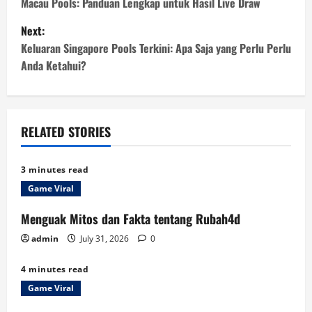
o
Macau Pools: Panduan Lengkap untuk Hasil Live Draw
Next:
s
Keluaran Singapore Pools Terkini: Apa Saja yang Perlu Perlu
t
Anda Ketahui?
n
a
RELATED STORIES
v
3 minutes read
i
Game Viral
g
Menguak Mitos dan Fakta tentang Rubah4d
a
admin
July 31, 2026
0
t
4 minutes read
Game Viral
i