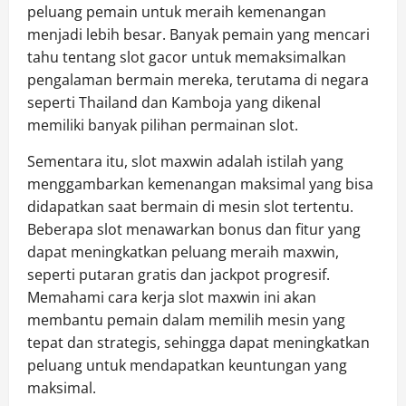
peluang pemain untuk meraih kemenangan
menjadi lebih besar. Banyak pemain yang mencari
tahu tentang slot gacor untuk memaksimalkan
pengalaman bermain mereka, terutama di negara
seperti Thailand dan Kamboja yang dikenal
memiliki banyak pilihan permainan slot.
Sementara itu, slot maxwin adalah istilah yang
menggambarkan kemenangan maksimal yang bisa
didapatkan saat bermain di mesin slot tertentu.
Beberapa slot menawarkan bonus dan fitur yang
dapat meningkatkan peluang meraih maxwin,
seperti putaran gratis dan jackpot progresif.
Memahami cara kerja slot maxwin ini akan
membantu pemain dalam memilih mesin yang
tepat dan strategis, sehingga dapat meningkatkan
peluang untuk mendapatkan keuntungan yang
maksimal.