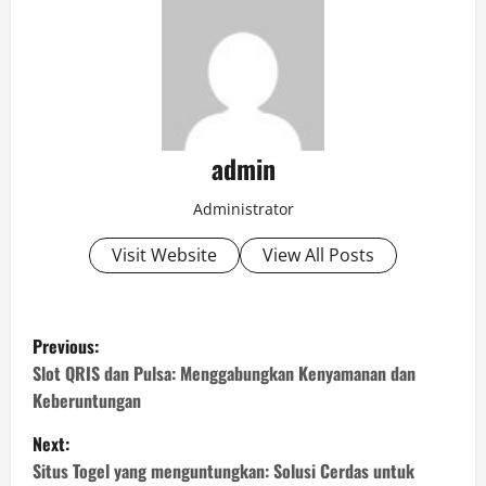
admin
Administrator
Visit Website
View All Posts
P
Previous:
o
Slot QRIS dan Pulsa: Menggabungkan Kenyamanan dan
Keberuntungan
s
Next:
t
Situs Togel yang menguntungkan: Solusi Cerdas untuk