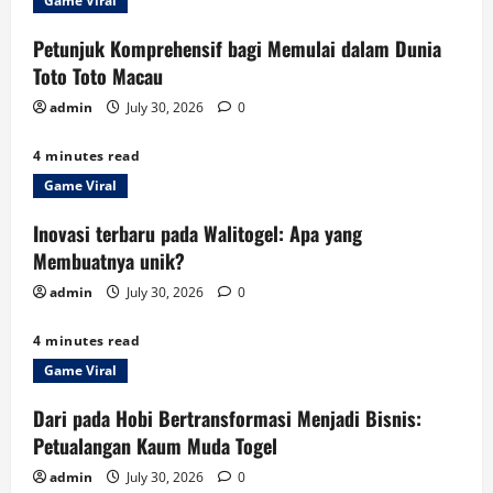
Game Viral
Petunjuk Komprehensif bagi Memulai dalam Dunia
Toto Toto Macau
admin
July 30, 2026
0
4 minutes read
Game Viral
Inovasi terbaru pada Walitogel: Apa yang
Membuatnya unik?
admin
July 30, 2026
0
4 minutes read
Game Viral
Dari pada Hobi Bertransformasi Menjadi Bisnis:
Petualangan Kaum Muda Togel
admin
July 30, 2026
0