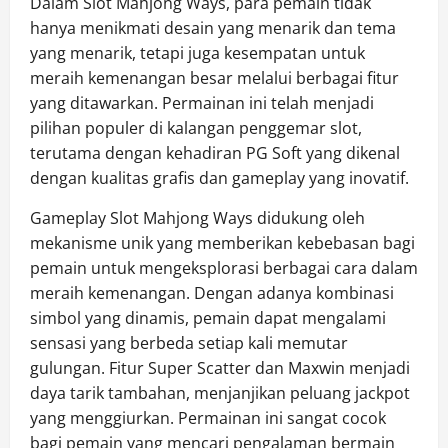
Dalam Slot Mahjong Ways, para pemain tidak
hanya menikmati desain yang menarik dan tema
yang menarik, tetapi juga kesempatan untuk
meraih kemenangan besar melalui berbagai fitur
yang ditawarkan. Permainan ini telah menjadi
pilihan populer di kalangan penggemar slot,
terutama dengan kehadiran PG Soft yang dikenal
dengan kualitas grafis dan gameplay yang inovatif.
Gameplay Slot Mahjong Ways didukung oleh
mekanisme unik yang memberikan kebebasan bagi
pemain untuk mengeksplorasi berbagai cara dalam
meraih kemenangan. Dengan adanya kombinasi
simbol yang dinamis, pemain dapat mengalami
sensasi yang berbeda setiap kali memutar
gulungan. Fitur Super Scatter dan Maxwin menjadi
daya tarik tambahan, menjanjikan peluang jackpot
yang menggiurkan. Permainan ini sangat cocok
bagi pemain yang mencari pengalaman bermain