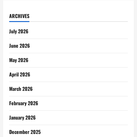
ARCHIVES
July 2026
June 2026
May 2026
April 2026
March 2026
February 2026
January 2026
December 2025