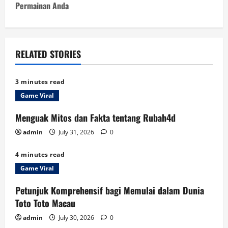
Permainan Anda
n
a
v
RELATED STORIES
i
3 minutes read
g
Game Viral
Menguak Mitos dan Fakta tentang Rubah4d
a
admin
July 31, 2026
0
t
4 minutes read
i
Game Viral
o
Petunjuk Komprehensif bagi Memulai dalam Dunia
Toto Toto Macau
n
admin
July 30, 2026
0