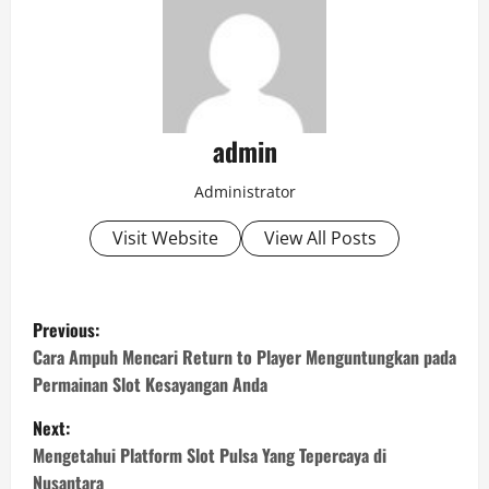
admin
Administrator
Visit Website
View All Posts
P
Previous:
o
Cara Ampuh Mencari Return to Player Menguntungkan pada
Permainan Slot Kesayangan Anda
s
Next:
t
Mengetahui Platform Slot Pulsa Yang Tepercaya di
Nusantara