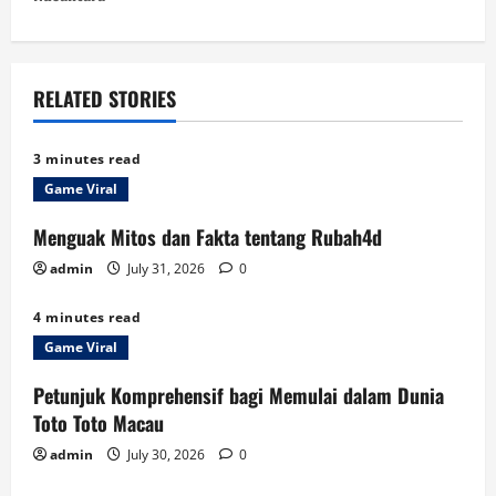
n
a
v
RELATED STORIES
i
3 minutes read
g
Game Viral
Menguak Mitos dan Fakta tentang Rubah4d
a
admin
July 31, 2026
0
t
4 minutes read
i
Game Viral
o
Petunjuk Komprehensif bagi Memulai dalam Dunia
Toto Toto Macau
n
admin
July 30, 2026
0