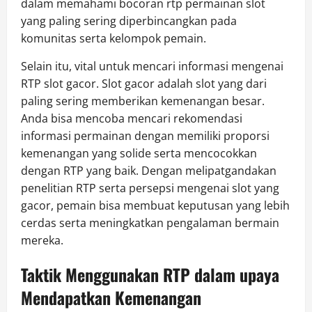
dalam memahami bocoran rtp permainan slot
yang paling sering diperbincangkan pada
komunitas serta kelompok pemain.
Selain itu, vital untuk mencari informasi mengenai
RTP slot gacor. Slot gacor adalah slot yang dari
paling sering memberikan kemenangan besar.
Anda bisa mencoba mencari rekomendasi
informasi permainan dengan memiliki proporsi
kemenangan yang solide serta mencocokkan
dengan RTP yang baik. Dengan melipatgandakan
penelitian RTP serta persepsi mengenai slot yang
gacor, pemain bisa membuat keputusan yang lebih
cerdas serta meningkatkan pengalaman bermain
mereka.
Taktik Menggunakan RTP dalam upaya
Mendapatkan Kemenangan