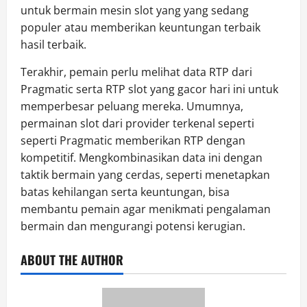
untuk bermain mesin slot yang yang sedang
populer atau memberikan keuntungan terbaik
hasil terbaik.
Terakhir, pemain perlu melihat data RTP dari
Pragmatic serta RTP slot yang gacor hari ini untuk
memperbesar peluang mereka. Umumnya,
permainan slot dari provider terkenal seperti
seperti Pragmatic memberikan RTP dengan
kompetitif. Mengkombinasikan data ini dengan
taktik bermain yang cerdas, seperti menetapkan
batas kehilangan serta keuntungan, bisa
membantu pemain agar menikmati pengalaman
bermain dan mengurangi potensi kerugian.
ABOUT THE AUTHOR