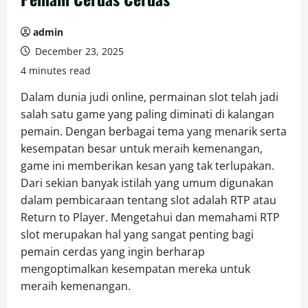
admin
December 23, 2025
4 minutes read
Dalam dunia judi online, permainan slot telah jadi
salah satu game yang paling diminati di kalangan
pemain. Dengan berbagai tema yang menarik serta
kesempatan besar untuk meraih kemenangan,
game ini memberikan kesan yang tak terlupakan.
Dari sekian banyak istilah yang umum digunakan
dalam pembicaraan tentang slot adalah RTP atau
Return to Player. Mengetahui dan memahami RTP
slot merupakan hal yang sangat penting bagi
pemain cerdas yang ingin berharap
mengoptimalkan kesempatan mereka untuk
meraih kemenangan.