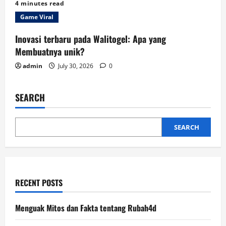
4 minutes read
Game Viral
Inovasi terbaru pada Walitogel: Apa yang
Membuatnya unik?
admin
July 30, 2026
0
SEARCH
SEARCH
RECENT POSTS
Menguak Mitos dan Fakta tentang Rubah4d