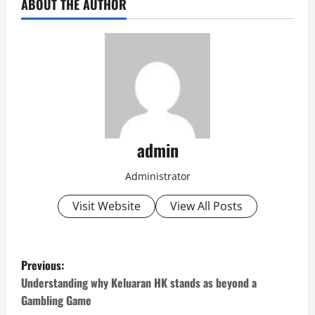
ABOUT THE AUTHOR
admin
Administrator
Visit Website
View All Posts
P
Previous:
o
Understanding why Keluaran HK stands as beyond a
Gambling Game