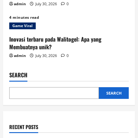
n
admin
July 30, 2026
0
4 minutes read
Game Viral
Inovasi terbaru pada Walitogel: Apa yang
Membuatnya unik?
admin
July 30, 2026
0
SEARCH
SEARCH
RECENT POSTS