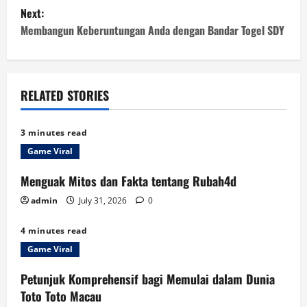
s
Next:
t
Membangun Keberuntungan Anda dengan Bandar Togel SDY
n
a
RELATED STORIES
v
3 minutes read
i
Game Viral
g
Menguak Mitos dan Fakta tentang Rubah4d
a
admin
July 31, 2026
0
t
4 minutes read
Game Viral
i
Petunjuk Komprehensif bagi Memulai dalam Dunia
o
Toto Toto Macau