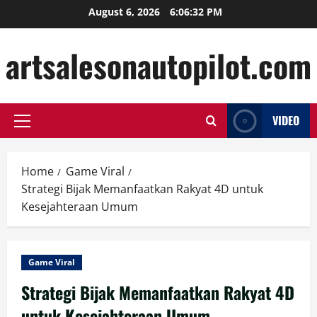
Skip
August 6, 2026
6:06:33 PM
to
content
artsalesonautopilot.com
VIDEO
Primary
Menu
Home
Game Viral
Strategi Bijak Memanfaatkan Rakyat 4D untuk
Kesejahteraan Umum
Game Viral
Strategi Bijak Memanfaatkan Rakyat 4D
untuk Kesejahteraan Umum