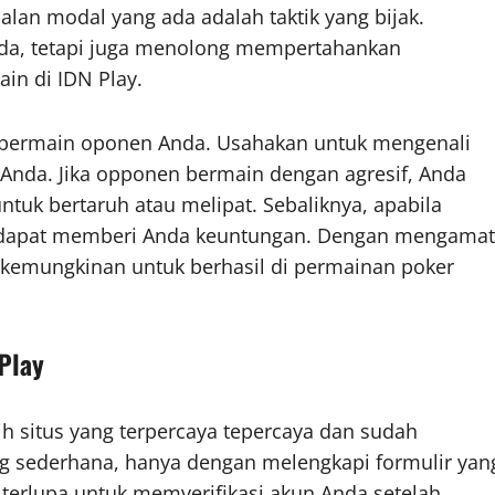
lan modal yang ada adalah taktik yang bijak.
anda, tetapi juga menolong mempertahankan
in di IDN Play.
a bermain oponen Anda. Usahakan untuk mengenali
i Anda. Jika opponen bermain dengan agresif, Anda
ntuk bertaruh atau melipat. Sebaliknya, apabila
if dapat memberi Anda keuntungan. Dengan mengamat
emungkinan untuk berhasil di permainan poker
Play
lih situs yang terpercaya tepercaya dan sudah
ing sederhana, hanya dengan melengkapi formulir yan
terlupa untuk memverifikasi akun Anda setelah