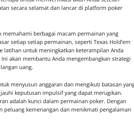
atan secara selamat dan lancar di platform poker
untuk memahami berbagai macam permainan yang
asar setiap setiap permainan, seperti Texas Hold’em
e latihan untuk meningkatkan keterampilan Anda
. Ini akan membantu Anda mengembangkan strategi
ilangan uang.
 untuk menyusun anggaran dan mengikuti batasan yan
n jauhi keputusan impulsif yang dapat merugikan.
ran adalah kunci dalam permainan poker. Dengan
tkan peluang kemenangan dan menikmati pengalaman