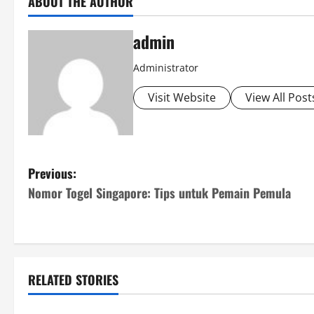
ABOUT THE AUTHOR
admin
Administrator
Visit Website
View All Post
P
Previous:
Nomor Togel Singapore: Tips untuk Pemain Pemula
o
s
t
RELATED STORIES
n