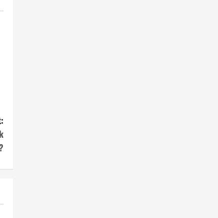
:
k
?