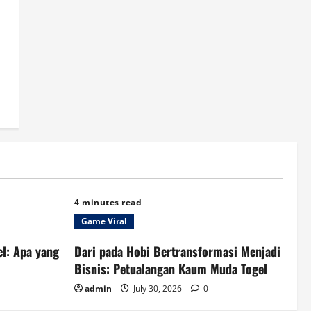
4 minutes read
Game Viral
el: Apa yang
Dari pada Hobi Bertransformasi Menjadi
Bisnis: Petualangan Kaum Muda Togel
admin
July 30, 2026
0