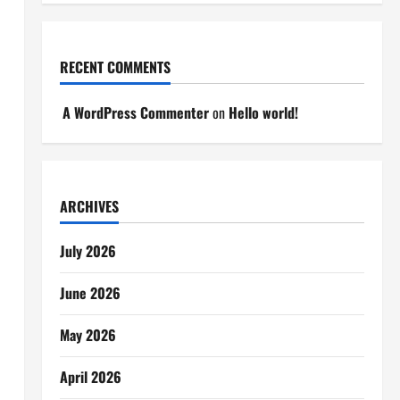
RECENT COMMENTS
A WordPress Commenter
on
Hello world!
n
ARCHIVES
July 2026
June 2026
May 2026
April 2026