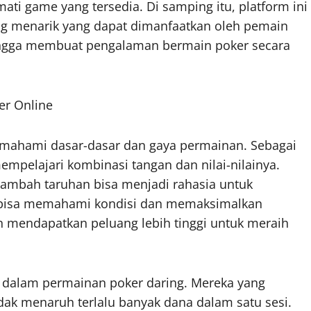
i game yang tersedia. Di samping itu, platform ini
g menarik yang dapat dimanfaatkan oleh pemain
hingga membuat pengalaman bermain poker secara
er Online
emahami dasar-dasar dan gaya permainan. Sebagai
mpelajari kombinasi tangan dan nilai-nilainya.
nambah taruhan bisa menjadi rahasia untuk
 bisa memahami kondisi dan memaksimalkan
 mendapatkan peluang lebih tinggi untuk meraih
l dalam permainan poker daring. Mereka yang
ak menaruh terlalu banyak dana dalam satu sesi.