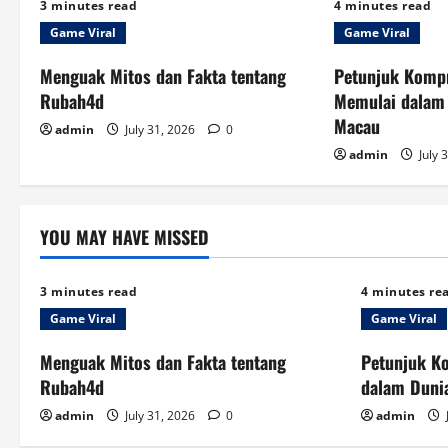
a
3 minutes read
4 minutes read
Game Viral
Game Viral
v
Menguak Mitos dan Fakta tentang
Petunjuk Kompr
i
Rubah4d
Memulai dalam 
Macau
g
admin
July 31, 2026
0
admin
July 
a
t
YOU MAY HAVE MISSED
i
3 minutes read
4 minutes re
o
Game Viral
Game Viral
n
Menguak Mitos dan Fakta tentang
Petunjuk K
Rubah4d
dalam Duni
admin
July 31, 2026
0
admin