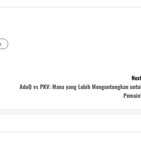
s
Next
AduQ vs PKV: Mana yang Lebih Menguntungkan untu
Pemain