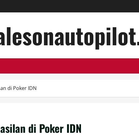
alesonautopilo
lan di Poker IDN
asilan di Poker IDN