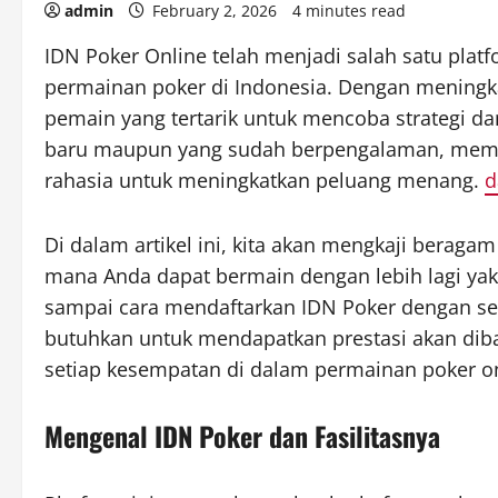
admin
February 2, 2026
4 minutes read
IDN Poker Online telah menjadi salah satu plat
permainan poker di Indonesia. Dengan meningka
pemain yang tertarik untuk mencoba strategi d
baru maupun yang sudah berpengalaman, mema
rahasia untuk meningkatkan peluang menang.
d
Di dalam artikel ini, kita akan mengkaji beragam
mana Anda dapat bermain dengan lebih lagi yak
sampai cara mendaftarkan IDN Poker dengan se
butuhkan untuk mendapatkan prestasi akan diba
setiap kesempatan di dalam permainan poker onl
Mengenal IDN Poker dan Fasilitasnya