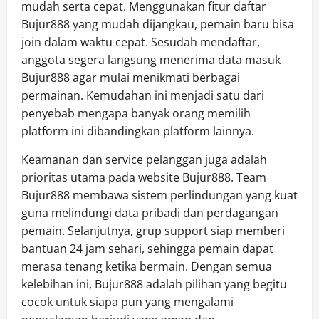
mudah serta cepat. Menggunakan fitur daftar
Bujur888 yang mudah dijangkau, pemain baru bisa
join dalam waktu cepat. Sesudah mendaftar,
anggota segera langsung menerima data masuk
Bujur888 agar mulai menikmati berbagai
permainan. Kemudahan ini menjadi satu dari
penyebab mengapa banyak orang memilih
platform ini dibandingkan platform lainnya.
Keamanan dan service pelanggan juga adalah
prioritas utama pada website Bujur888. Team
Bujur888 membawa sistem perlindungan yang kuat
guna melindungi data pribadi dan perdagangan
pemain. Selanjutnya, grup support siap memberi
bantuan 24 jam sehari, sehingga pemain dapat
merasa tenang ketika bermain. Dengan semua
kelebihan ini, Bujur888 adalah pilihan yang begitu
cocok untuk siapa pun yang mengalami