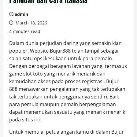
admin
March 18, 2026
4 minutes read
Dalam dunia perjudian daring yang semakin kian
populer, Website Bujur888 telah tampil sebagai
salah satu opsi kesukaan untuk para pemain.
Dengan berbagai beragam layanan yang, termasuk
game slot toto yang menarik menarik dan
kemudahan akses pada proses registrasi, Bujur
888 menawarkan pengalaman yang tak terlupakan
tak terlupakan untuk penggunanya sendiri. Baik
para pemula maupun pemain berpengalaman
dapat menemukan sesuatu yang menarik menarik
pada situs ini.
Untuk memulai petualangan kamu di dalam Bujur