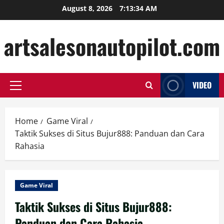
Skip
August 8, 2026
7:13:35 AM
to
content
artsalesonautopilot.com
VIDEO
Primary
Menu
Home
Game Viral
Taktik Sukses di Situs Bujur888: Panduan dan Cara
Rahasia
Game Viral
Taktik Sukses di Situs Bujur888:
Panduan dan Cara Rahasia