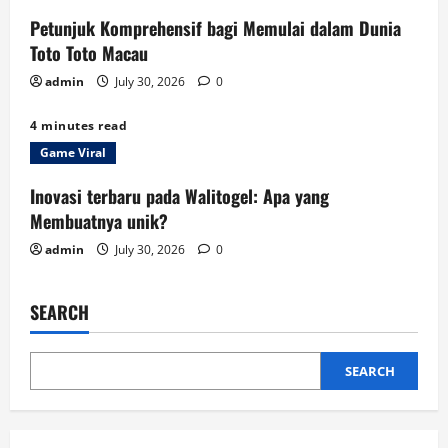
i
Petunjuk Komprehensif bagi Memulai dalam Dunia
o
Toto Toto Macau
n
admin
July 30, 2026
0
4 minutes read
Game Viral
Inovasi terbaru pada Walitogel: Apa yang
Membuatnya unik?
admin
July 30, 2026
0
SEARCH
SEARCH