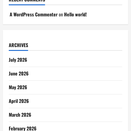
A WordPress Commenter
on
Hello world!
ARCHIVES
July 2026
June 2026
May 2026
April 2026
March 2026
February 2026