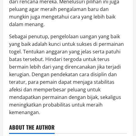
dari rencana mereka. Menelusuri pilihan ini juga
peluang agar meraih pengalaman baru dan
mungkin juga mengetahui cara yang lebih baik
dalam menang.
Sebagai penutup, pengelolaan uangan yang baik
yang baik adalah kunci untuk sukses di permainan
togel. Tentukan anggaran yang jelas serta patuhi
batas tersebut. Hindari tergoda untuk terus
bermain lebih dari yang direncanakan jika terjadi
kerugian. Dengan pendekatan cara disiplin dan
teratur, para pemain dapat menjaga stabilitas
afeksi dan memperbesar peluang untuk
mendapatkan permainan dengan bijak, sekaligus
meningkatkan probabilitas untuk meraih
kemenangan.
ABOUT THE AUTHOR