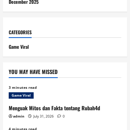
December 2025
CATEGORIES
Game Viral
YOU MAY HAVE MISSED
3 minutes read
Game Viral
Menguak Mitos dan Fakta tentang Rubah4d
admin
July 31, 2026
0
4 minutes read