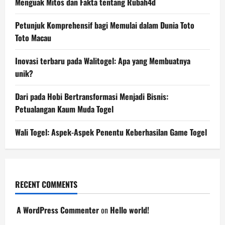
Menguak Mitos dan Fakta tentang Rubah4d
Petunjuk Komprehensif bagi Memulai dalam Dunia Toto
Toto Macau
Inovasi terbaru pada Walitogel: Apa yang Membuatnya
unik?
Dari pada Hobi Bertransformasi Menjadi Bisnis:
Petualangan Kaum Muda Togel
Wali Togel: Aspek-Aspek Penentu Keberhasilan Game Togel
RECENT COMMENTS
A WordPress Commenter
on
Hello world!