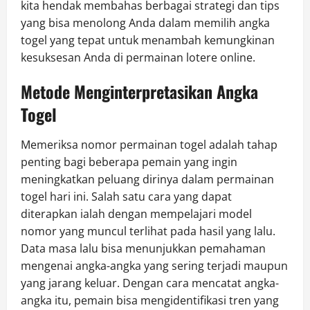
kita hendak membahas berbagai strategi dan tips
yang bisa menolong Anda dalam memilih angka
togel yang tepat untuk menambah kemungkinan
kesuksesan Anda di permainan lotere online.
Metode Menginterpretasikan Angka
Togel
Memeriksa nomor permainan togel adalah tahap
penting bagi beberapa pemain yang ingin
meningkatkan peluang dirinya dalam permainan
togel hari ini. Salah satu cara yang dapat
diterapkan ialah dengan mempelajari model
nomor yang muncul terlihat pada hasil yang lalu.
Data masa lalu bisa menunjukkan pemahaman
mengenai angka-angka yang sering terjadi maupun
yang jarang keluar. Dengan cara mencatat angka-
angka itu, pemain bisa mengidentifikasi tren yang