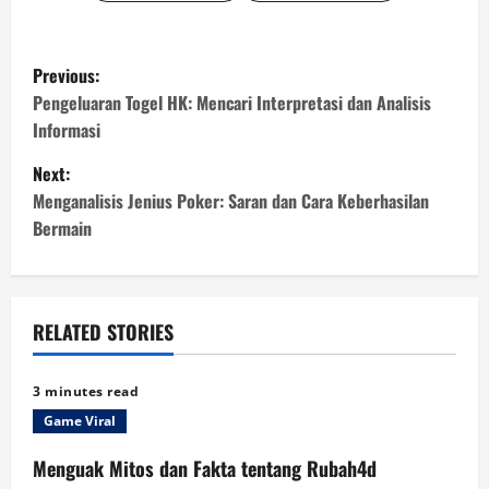
P
Previous:
o
Pengeluaran Togel HK: Mencari Interpretasi dan Analisis
Informasi
s
Next:
t
Menganalisis Jenius Poker: Saran dan Cara Keberhasilan
Bermain
n
a
v
RELATED STORIES
i
3 minutes read
g
Game Viral
Menguak Mitos dan Fakta tentang Rubah4d
a