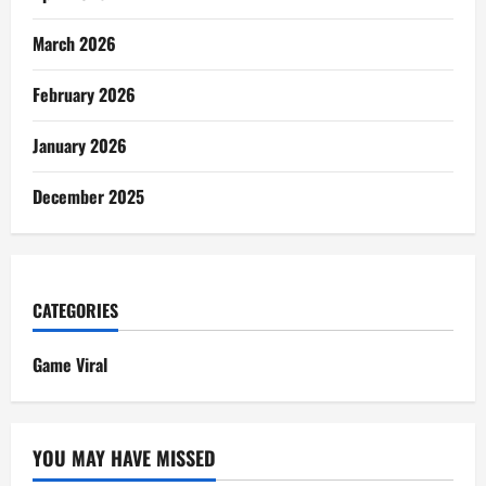
March 2026
February 2026
January 2026
December 2025
CATEGORIES
Game Viral
YOU MAY HAVE MISSED