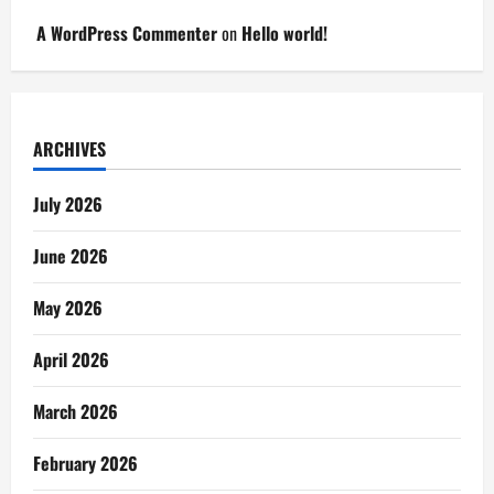
A WordPress Commenter
on
Hello world!
ARCHIVES
July 2026
June 2026
May 2026
April 2026
March 2026
February 2026