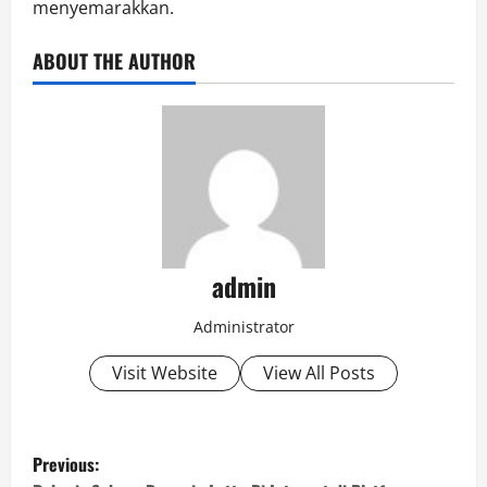
menyemarakkan.
ABOUT THE AUTHOR
admin
Administrator
Visit Website
View All Posts
P
Previous: