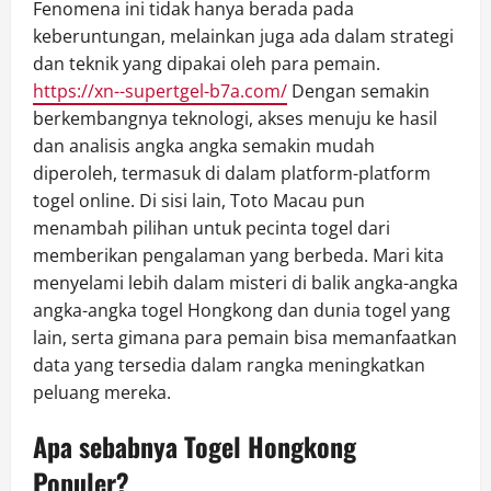
Fenomena ini tidak hanya berada pada
keberuntungan, melainkan juga ada dalam strategi
dan teknik yang dipakai oleh para pemain.
https://xn--supertgel-b7a.com/
Dengan semakin
berkembangnya teknologi, akses menuju ke hasil
dan analisis angka angka semakin mudah
diperoleh, termasuk di dalam platform-platform
togel online. Di sisi lain, Toto Macau pun
menambah pilihan untuk pecinta togel dari
memberikan pengalaman yang berbeda. Mari kita
menyelami lebih dalam misteri di balik angka-angka
angka-angka togel Hongkong dan dunia togel yang
lain, serta gimana para pemain bisa memanfaatkan
data yang tersedia dalam rangka meningkatkan
peluang mereka.
Apa sebabnya Togel Hongkong
Populer?