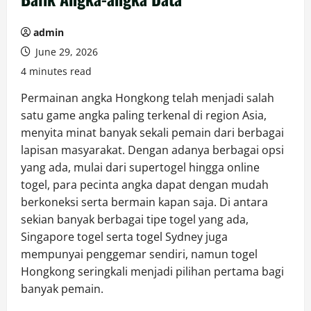
admin
June 29, 2026
4 minutes read
Permainan angka Hongkong telah menjadi salah
satu game angka paling terkenal di region Asia,
menyita minat banyak sekali pemain dari berbagai
lapisan masyarakat. Dengan adanya berbagai opsi
yang ada, mulai dari supertogel hingga online
togel, para pecinta angka dapat dengan mudah
berkoneksi serta bermain kapan saja. Di antara
sekian banyak berbagai tipe togel yang ada,
Singapore togel serta togel Sydney juga
mempunyai penggemar sendiri, namun togel
Hongkong seringkali menjadi pilihan pertama bagi
banyak pemain.