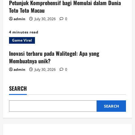
Petunjuk Komprehensif bagi Memulai dalam Dunia
o
Toto Toto Macau
n
admin
July 30, 2026
0
4 minutes read
Game Viral
Inovasi terbaru pada Walitogel: Apa yang
Membuatnya unik?
admin
July 30, 2026
0
SEARCH
SEARCH