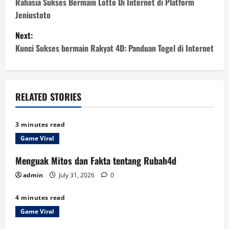
o
Rahasia Sukses Bermain Lotto Di Internet di Platform
Jeniustoto
s
Next:
t
Kunci Sukses bermain Rakyat 4D: Panduan Togel di Internet
n
a
RELATED STORIES
v
3 minutes read
i
Game Viral
g
Menguak Mitos dan Fakta tentang Rubah4d
a
admin
July 31, 2026
0
t
4 minutes read
Game Viral
i