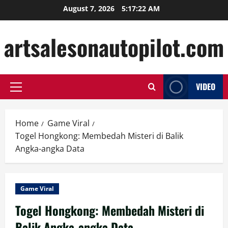
Skip
August 7, 2026
5:17:22 AM
to
content
artsalesonautopilot.com
VIDEO
Primary
Menu
Home
Game Viral
Togel Hongkong: Membedah Misteri di Balik
Angka-angka Data
Game Viral
Togel Hongkong: Membedah Misteri di
Balik Angka-angka Data