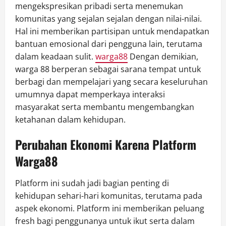
mengekspresikan pribadi serta menemukan
komunitas yang sejalan sejalan dengan nilai-nilai.
Hal ini memberikan partisipan untuk mendapatkan
bantuan emosional dari pengguna lain, terutama
dalam keadaan sulit.
warga88
Dengan demikian,
warga 88 berperan sebagai sarana tempat untuk
berbagi dan mempelajari yang secara keseluruhan
umumnya dapat memperkaya interaksi
masyarakat serta membantu mengembangkan
ketahanan dalam kehidupan.
Perubahan Ekonomi Karena Platform
Warga88
Platform ini sudah jadi bagian penting di
kehidupan sehari-hari komunitas, terutama pada
aspek ekonomi. Platform ini memberikan peluang
fresh bagi penggunanya untuk ikut serta dalam