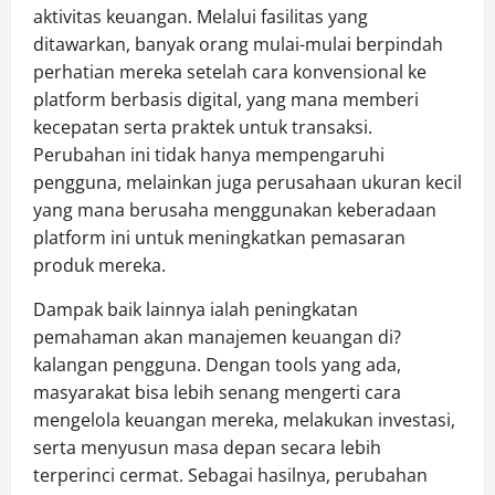
aktivitas keuangan. Melalui fasilitas yang
ditawarkan, banyak orang mulai-mulai berpindah
perhatian mereka setelah cara konvensional ke
platform berbasis digital, yang mana memberi
kecepatan serta praktek untuk transaksi.
Perubahan ini tidak hanya mempengaruhi
pengguna, melainkan juga perusahaan ukuran kecil
yang mana berusaha menggunakan keberadaan
platform ini untuk meningkatkan pemasaran
produk mereka.
Dampak baik lainnya ialah peningkatan
pemahaman akan manajemen keuangan di?
kalangan pengguna. Dengan tools yang ada,
masyarakat bisa lebih senang mengerti cara
mengelola keuangan mereka, melakukan investasi,
serta menyusun masa depan secara lebih
terperinci cermat. Sebagai hasilnya, perubahan