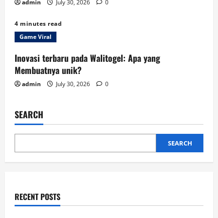
admin
July 30, 2026
0
n
4 minutes read
Game Viral
Inovasi terbaru pada Walitogel: Apa yang
Membuatnya unik?
admin
July 30, 2026
0
SEARCH
SEARCH
RECENT POSTS