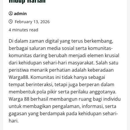
admin
February 13, 2026
4 minutes read
Di dalam zaman digital yang terus berkembang,
berbagai saluran media sosial serta komunitas-
komunitas daring berubah menjadi elemen krusial
dari kehidupan sehari-hari masyarakat. Salah satu
peristiwa menarik perhatian adalah keberadaan
Warga88. Komunitas ini tidak hanya sebagai
tempat berinteraksi, tetapi juga berperan dalam
membentuk pola pikir serta perilaku anggotanya.
Warga 88 berhasil membangun ruang bagi individu
untuk membagikan pengalaman, informasi, serta
gagasan yang berdampak pada kehidupan sehari-
hari.