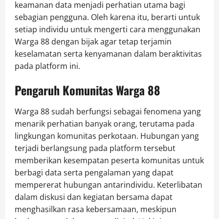
keamanan data menjadi perhatian utama bagi
sebagian pengguna. Oleh karena itu, berarti untuk
setiap individu untuk mengerti cara menggunakan
Warga 88 dengan bijak agar tetap terjamin
keselamatan serta kenyamanan dalam beraktivitas
pada platform ini.
Pengaruh Komunitas Warga 88
Warga 88 sudah berfungsi sebagai fenomena yang
menarik perhatian banyak orang, terutama pada
lingkungan komunitas perkotaan. Hubungan yang
terjadi berlangsung pada platform tersebut
memberikan kesempatan peserta komunitas untuk
berbagi data serta pengalaman yang dapat
mempererat hubungan antarindividu. Keterlibatan
dalam diskusi dan kegiatan bersama dapat
menghasilkan rasa kebersamaan, meskipun