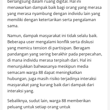
berlangsung dalam ruang digital. Hal ini
menawarkan dampak baik bagi orang yang merasa
yang merasa nyambung dengan individu lain yang
memiliki dengan ketertarikan serta pengalaman
sama.
Namun, dampak masyarakat ini tidak selalu baik.
Beberapa user mengalami konflik serta diskusi
yang memicu tension di partisipan. Beragam
pandangan yang sering berakhir pada perpecahan,
di mana individu merasa terpisah dari. Hal ini
menunjukkan bahwasanya meskipun media
semacam warga 88 dapat meningkatkan
hubungan, juga masih risiko terjadinya interaksi
masyarakat yang kurang baik dari dampak dari
interaksi yang.
Sebaliknya, sudut lain, warga 88 memberikan
peluang untuk setiap orang untuk