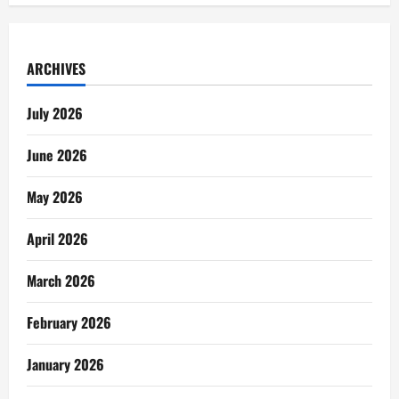
ARCHIVES
July 2026
June 2026
May 2026
April 2026
March 2026
February 2026
January 2026