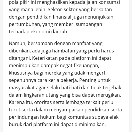
pola pikir ini menghasilkan kepada jalan konsumsi
yang mana lebih. Sektor-sektor yang berkaitan
dengan pendidikan finansial juga menunjukkan
pertumbuhan, yang memberi sumbangan
terhadap ekonomi daerah.
Namun, bersamaan dengan manfaat yang
diberikan, ada juga hambatan yang perlu harus
ditangani. Keterikatan pada platform ini dapat
menimbulkan dampak negatif keuangan,
khususnya bagi mereka yang tidak mengerti
sepenuhnya cara kerja bekerja. Penting untuk
masyarakat agar selalu hati-hati dan tidak terjebak
dalam lingkaran utang yang bisa dapat merugikan.
Karena itu, otoritas serta lembaga terkait perlu
turut serta dalam menyampaikan pendidikan serta
perlindungan hukum bagi komunitas supaya efek
buruk dari platform ini dapat diminimalkan.