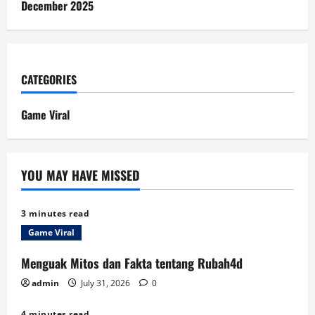
December 2025
CATEGORIES
Game Viral
YOU MAY HAVE MISSED
3 minutes read
Game Viral
Menguak Mitos dan Fakta tentang Rubah4d
admin
July 31, 2026
0
4 minutes read