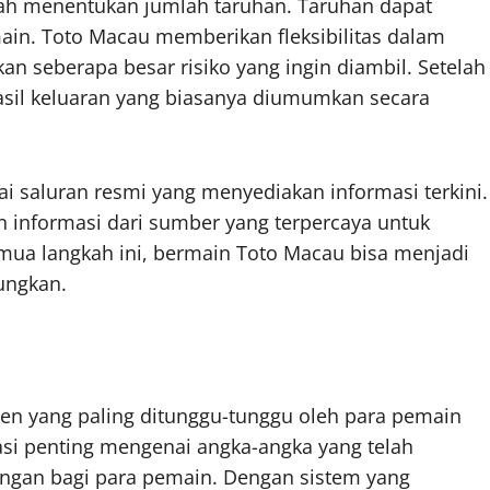
lah menentukan jumlah taruhan. Taruhan dapat
in. Toto Macau memberikan fleksibilitas dalam
n seberapa besar risiko yang ingin diambil. Setelah
sil keluaran yang biasanya diumumkan secara
ai saluran resmi yang menyediakan informasi terkini.
informasi dari sumber yang terpercaya untuk
mua langkah ini, bermain Toto Macau bisa menjadi
ungkan.
n yang paling ditunggu-tunggu oleh para pemain
asi penting mengenai angka-angka yang telah
ngan bagi para pemain. Dengan sistem yang