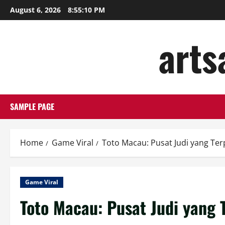
Skip
August 6, 2026
8:55:11 PM
to
content
arts
SAMPLE PAGE
Home
Game Viral
Toto Macau: Pusat Judi yang Ter
Game Viral
Toto Macau: Pusat Judi yang 