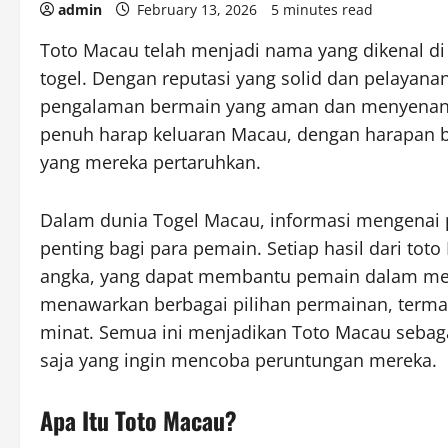
admin
February 13, 2026
5 minutes read
Toto Macau telah menjadi nama yang dikenal di 
togel. Dengan reputasi yang solid dan pelayan
pengalaman bermain yang aman dan menyenang
penuh harap keluaran Macau, dengan harapan 
yang mereka pertaruhkan.
Dalam dunia Togel Macau, informasi mengenai 
penting bagi para pemain. Setiap hasil dari t
angka, yang dapat membantu pemain dalam men
menawarkan berbagai pilihan permainan, terma
minat. Semua ini menjadikan Toto Macau sebaga
saja yang ingin mencoba peruntungan mereka.
Apa Itu Toto Macau?