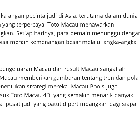
kalangan pecinta judi di Asia, terutama dalam dunia
an yang terpercaya, Toto Macau menawarkan
kan. Setiap harinya, para pemain menunggu denga
bisa meraih kemenangan besar melalui angka-angka
pengeluaran Macau dan result Macau sangatlah
oto Macau memberikan gambaran tentang tren dan pola
entukan strategi mereka. Macau Pools juga
suk Toto Macau 4D, yang semakin menarik banyak
i pusat judi yang patut dipertimbangkan bagi siapa