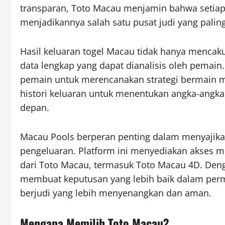
transparan, Toto Macau menjamin bahwa setiap h
menjadikannya salah satu pusat judi yang paling
Hasil keluaran togel Macau tidak hanya mencaku
data lengkap yang dapat dianalisis oleh pemain
pemain untuk merencanakan strategi bermain 
histori keluaran untuk menentukan angka-angk
depan.
Macau Pools berperan penting dalam menyajikan
pengeluaran. Platform ini menyediakan akses mu
dari Toto Macau, termasuk Toto Macau 4D. Deng
membuat keputusan yang lebih baik dalam per
berjudi yang lebih menyenangkan dan aman.
Mengapa Memilih Toto Macau?