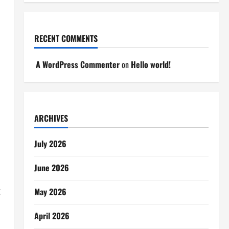
RECENT COMMENTS
A WordPress Commenter
on
Hello world!
ARCHIVES
July 2026
June 2026
g
May 2026
April 2026